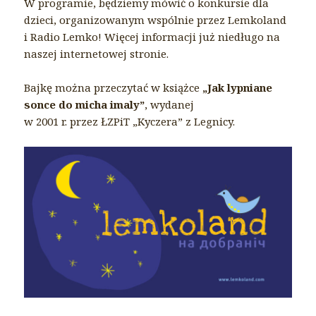
W programie, będziemy mówić o konkursie dla
dzieci, organizowanym wspólnie przez Lemkoland
i Radio Lemko! Więcej informacji już niedługo na
naszej internetowej stronie.
Bajkę można przeczytać w książce
„Jak lypniane
sonce do micha imaly”
, wydanej
w 2001 r. przez ŁZPiT „Kyczera” z Legnicy.