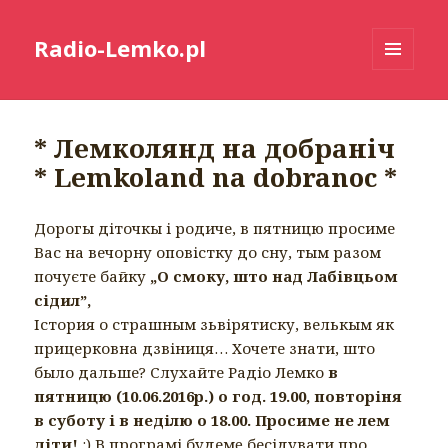
Radio-Lemko.pl
MENU
I
WIDGETY
* Лемколянд на добраніч
* Lemkoland na dobranoc *
Дорогы діточкы і родиче, в пятницю просиме
Вас на вечорну оповістку до сну, тым разом
почуєте байку
„О смоку, што над Лабівцьом
сідил”,
Істория о страшным зьвірятиску, велькым як
прицерковна дзвіниця… Хочете знати, што
было дальше? Слухайте Радіо Лемко
в
пятницю (10.06.2016р.) о год. 19.00, повторіня
в суботу і в неділю о 18.00. Просиме не лем
діти!
:) В програмі будемe бесідувати про