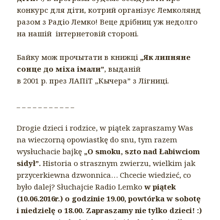
конкурс для діти, котрий організує Лемколянд
разом з Радіо Лемко! Веце дрібниц уж недолго
на нашій інтернетовій стороні.
Байку мож прочытати в книжці
„Як липняне
сонце до міха імали”
, выданій
в 2001 р. през ЛАПіТ „Кычера” з Лігниці.
_ _ _ _ _ _ _ _ _ _ _
Drogie dzieci i rodzice, w piątek zapraszamy Was
na wieczorną opowiastkę do snu, tym razem
wysłuchacie bajkę
„O smoku, szto nad Łabiwciom
sidył”.
Historia o strasznym zwierzu, wielkim jak
przycerkiewna dzwonnica… Chcecie wiedzieć, co
było dalej? Słuchajcie Radio Lemko
w piątek
(10.06.2016r.) o godzinie 19.00, powtórka w sobotę
i niedzielę o 18.00. Zapraszamy nie tylko dzieci! :)