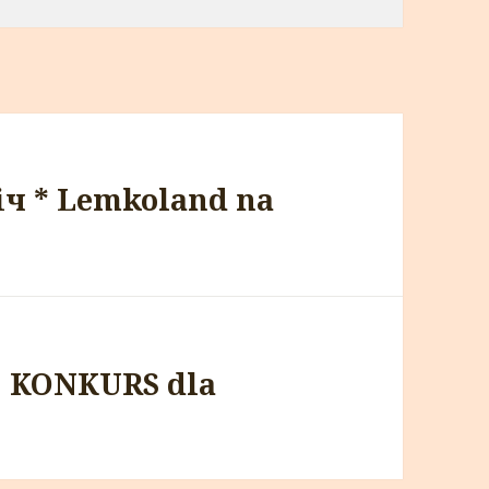
іч * Lemkoland na
♫ KONKURS dla