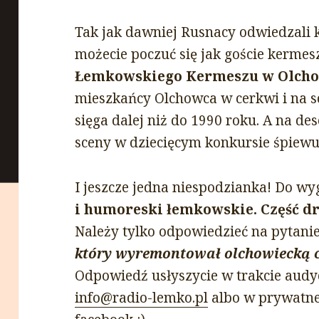
Tak jak dawniej Rusnacy odwiedzali k
możecie poczuć się jak goście kermesz
Łemkowskiego Kermeszu w Olch
mieszkańcy Olchowca w cerkwi i na sc
sięga dalej niż do 1990 roku. A na de
sceny w dziecięcym konkursie śpiewu 
I jeszcze jedna niespodzianka! Do w
i humoreski łemkowskie. Część d
Należy tylko odpowiedzieć na pytani
który wyremontował olchowiecką c
Odpowiedź usłyszycie w trakcie audyc
info@radio-lemko.pl
albo w prywatne