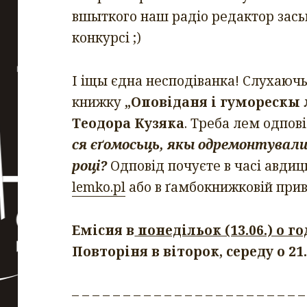
вшыткого наш радіо редактор засьп
конкурсі ;)
І іщы єдна несподіванка! Слухаюч
книжку
„Оповіданя і гуморескы 
Теодора Кузяка
. Треба лем одпові
ся
єґомосьць
, якы одремонтували 
році?
Одповід почуєте в часі авдиц
lemko.pl
або в ґамбокнижковій прив
Емісия в
понедільок (13.06.) о год
Повторіня в віторок, середу о 21.0
– – – – – – – – – – – – – – – – – – – – – – –