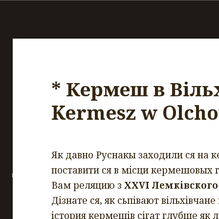
* Кермеш в Вільх
Kermesz w Olcho
Як давно Руснакы заходили ся на к
поставити ся в місци кермешовых 
Вам реляцию з
XXVI Лемківского
Дізнате ся, як сьпівают вільхівчане в
істория кермешів сігат глубше як л