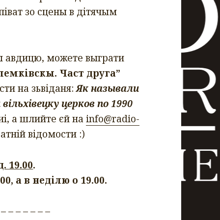
іват зо сцены в дітячым
ы авдицю, можете выграти
лемківскы. Част друга”
сти на зьвіданя:
Як называли
вільхівецку церков по 1990
иі, а шлийте єй на
info@radio-
атній відомости :)
. 19.00
.
0, а в неділю о 19.00.
 – – – – – – –