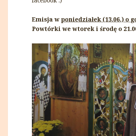
facebook :)
Emisja w
poniedziałek (13.06.) o g
Powtórki we wtorek i środę о 21.00