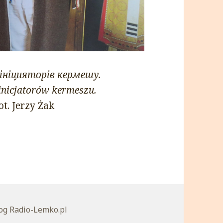
 ініцияторів кермешу.
 inicjatorów kermeszu.
t. Jerzy Żak
tegorie
og Radio-Lemko.pl