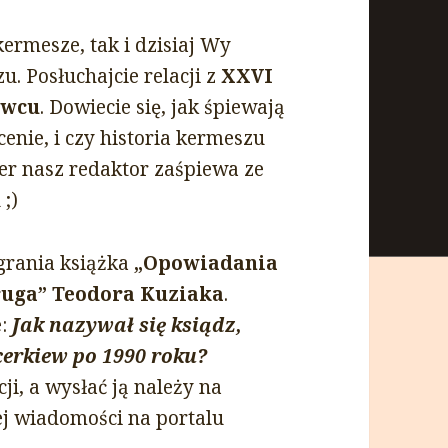
ermesze, tak i dzisiaj Wy
u. Posłuchajcie relacji z
XXVI
owcu
. Dowiecie się, jak śpiewają
enie, i czy historia kermeszu
ser nasz redaktor zaśpiewa ze
;)
ygrania książka
„Opowiadania
ruga” Teodora Kuziaka
.
e:
Jak nazywał się ksiądz,
erkiew po 1990 roku?
ji, a wysłać ją należy na
j wiadomości na portalu