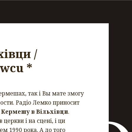
івци /
wcu *
ермешах, так і Вы мате змогу
гости. Радіо Лемко приносит
 Кермешу в Вільхівци
.
 церкви і на сцені, і ци
ем 1990 рока. А до того