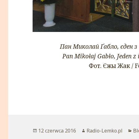
Пан Миколай Ґабло, єден з
Pan Mikołaj Gabło, Jeden z
Фот. Єжы Жак / Fo
Opublikowano
12 czerwca 2016
Autor
Radio-Lemko.pl
Ka
Bl