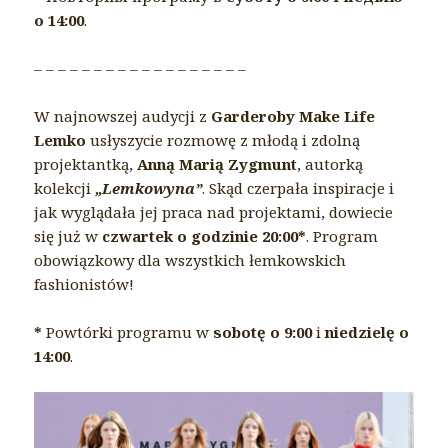
о 14:00
.
– – – – – – – – – – – – – – – – – –
W najnowszej audycji z
Garderoby Make Life
Lemko
usłyszycie rozmowę z młodą i zdolną
projektantką,
Anną Marią Zygmunt
, autorką
kolekcji
„Lemkowyna”
. Skąd czerpała inspiracje i
jak wyglądała jej praca nad projektami, dowiecie
się już w
czwartek o godzinie 20:00*
. Program
obowiązkowy dla wszystkich łemkowskich
fashionistów!
*
Powtórki programu w
sobotę o 9:00
i
niedzielę o
14:00
.