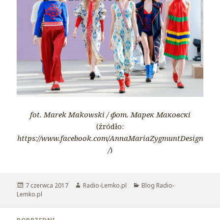
fot. Marek Makowski / фот. Марек Маковскі
(źródło:
https://www.facebook.com/AnnaMariaZygmuntDesign
/
)
Opublikowano
7 czerwca 2017
Autor
Radio-Lemko.pl
Kategorie
Blog Radio-
Lemko.pl
Nawigacja