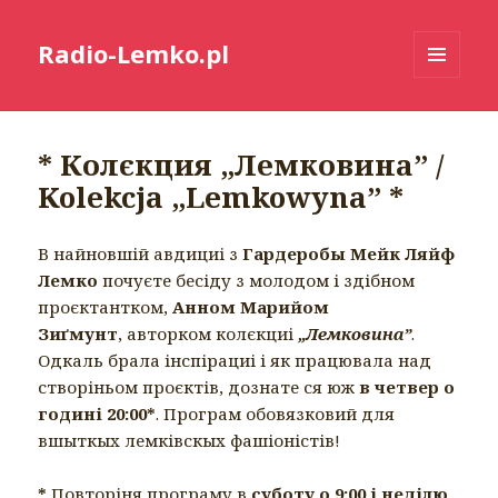
Radio-Lemko.pl
MENU
I
WIDGETY
* Колєкция „Лемковина” /
Kolekcja „Lemkowyna” *
В найновшій авдициі з
Гардеробы Мейк Ляйф
Лемко
почуєте бесіду з молодом і здібном
проєктантком,
Анном Марийом
Зиґмунт
, авторком колєкциі
„Лемковина”
.
Одкаль брала інспірациі і як працювала над
створіньом проєктів, дознате ся юж
в четвер о
годині 20:00*
. Програм обовязковий для
вшыткых лемківскых фашіоністів!
*
Повторіня програму в
суботу о 9:00 і неділю