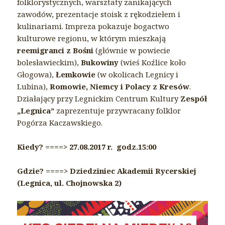
folklorystycznych, warsztaty zanikających
zawodów, prezentacje stoisk z rękodziełem i
kulinariami. Impreza pokazuje bogactwo
kulturowe regionu, w którym mieszkają
reemigranci z Bośni
(głównie w powiecie
bolesławieckim),
Bukowiny
(wieś Koźlice koło
Głogowa),
Łemkowie
(w okolicach Legnicy i
Lubina),
Romowie, Niemcy i Polacy z Kresów
.
Działający przy Legnickim Centrum Kultury
Zespół
„Legnica”
zaprezentuje przywracany folklor
Pogórza Kaczawskiego.
Kiedy? ====> 27.08.2017 r. godz.15:00
Gdzie? ====> Dziedziniec Akademii Rycerskiej
(Legnica, ul. Chojnowska 2)