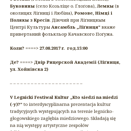
Буковины
(село Козьліце о. Ґлоґова),
Лемкы
(в
околицях Ліґниці і Любіна),
Ромове, Німці і
Полякы з Кресів
. Діючий при Ліґницкым
Центрі Культуры
Ансамбль „Ліґниця”
вкаже
привертаний фолькльор Качавского Поґужа.
Коли? ====> 27.08.2017 r. год.15:00
Де? ====> Двір Рицерской Академіі (Ліґниця,
ул. Хойнівска 2)
– – – – – – – – – – – – – – – – – – – – –
V Legnicki Festiwal Kultur „Kto siedzi na miedzi
(-y)?”
to interdyscyplinarna prezentacja kultur
tradycyjnych występujących na terenie legnicko-
głogowskiego zagłębia miedziowego. Składają się
na nią występy artystyczne zespołów