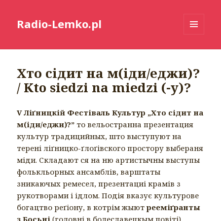
Radio-Lemko.pl
MENU
I
WIDGETY
Хто сідит на м(іди/еджи)?
/ Kto siedzi na miedzi (-y)?
V Ліґницкій Фестіваль Культур „Хто сідит на
м(іди/еджи)?”
то вельостранна презентация
культур традицийных, што выступуют на
терені ліґницко-ґлоґівского простору выбераня
міди. Складают ся на ню артистычны выступы
фолькльорных ансамблів, варштаты
зникаючых ремесел, презентациі крамів з
рукотворами і ідлом. Подія вказує культурове
богацтво реґіону, в котрім жыют
рееміґранты
з Босьні
(головні в болеславецкым повіті),