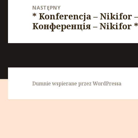
NASTĘPNY
* Konferencja – Nikifor 
Następny
Конференція – Nikifor 
wpis:
Dumnie wspierane przez WordPressa