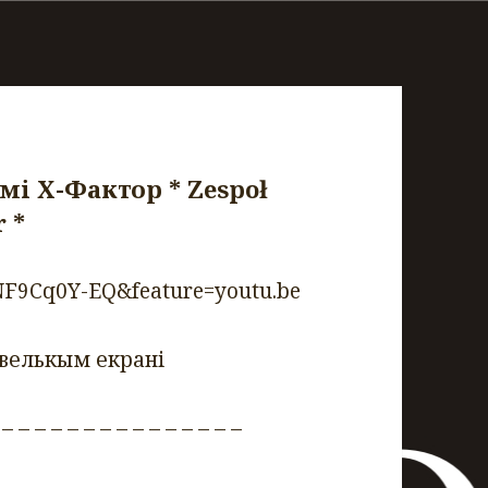
мi Х-Фактор * Zespoł
 *
NF9Cq0Y-EQ&feature=youtu.be
 велькым екранi
 – – – – – – – – – – – – – – –