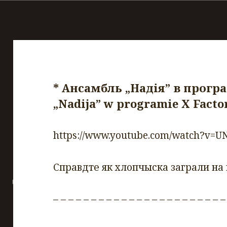
* Ансамбль „Надiя” в програ
„Nadija” w programie X Factor
https://www.youtube.com/watch?v=U
Справдте як хлопчыска заграли на
– – – – – – – – – – – – – – – – – – – – – – –