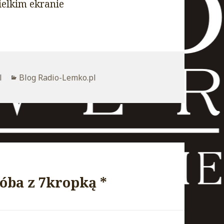
ielkim ekranie
l
Kategorie
Blog Radio-Lemko.pl
óba z 7kropką *