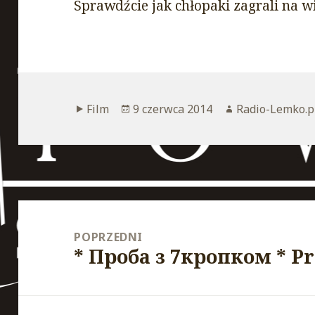
Sprawdźcie jak chłopaki zagrali na w
Format
Film
Opublikowano
9 czerwca 2014
Autor
Radio-Lemko.p
wpisu
Nawigacja
wpisu
POPRZEDNI
* Проба з 7кропком * Pr
Poprzedni
wpis: