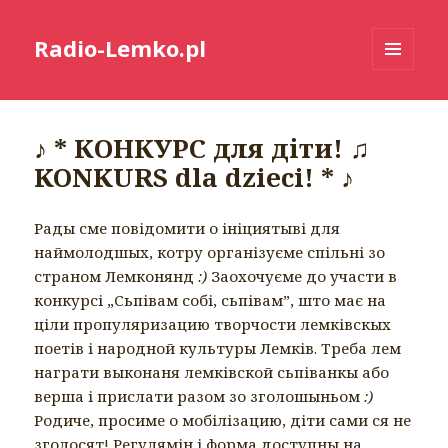
Radio-Lemko.pl
MENU
I
WIDGETY
♪ * КОНКУРС для діти! ♫
KONKURS dla dzieci! * ♪
Рады сме повідомити о ініциятыві для
наймолодшых, котру організуєме спільні зо
страном Лемконянд
:)
Заохочуєме до участи в
конкурсі „Сьпівам собі, сьпівам”, што має на
ціли пропуляризацию творчости лемківскых
поетів і народной культуры Лемків. Треба лем
награти выконаня лемківской сьпіванкы або
верша і прислати разом зо зголошыньом
:)
Родиче, просиме о мобілізацию, діти сами ся не
зголосят! Регулямін і форма доступны на