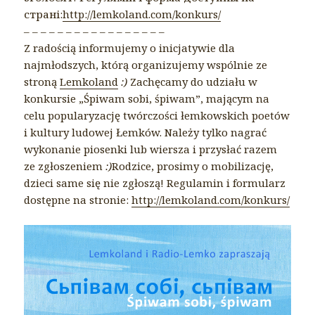
страні:
http://lemkoland.com/konkurs/
– – – – – – – – – – – – – – – – –
Z radością informujemy o inicjatywie dla
najmłodszych, którą organizujemy wspólnie ze
stroną
Lemkoland
:)
Zachęcamy do udziału w
konkursie „Śpiwam sobi, śpiwam”, mającym na
celu popularyzację twórczości łemkowskich poetów
i kultury ludowej Łemków. Należy tylko nagrać
wykonanie piosenki lub wiersza i przysłać razem
ze zgłoszeniem
:)
Rodzice, prosimy o mobilizację,
dzieci same się nie zgłoszą! Regulamin i formularz
dostępne na stronie:
http://lemkoland.com/konkurs/