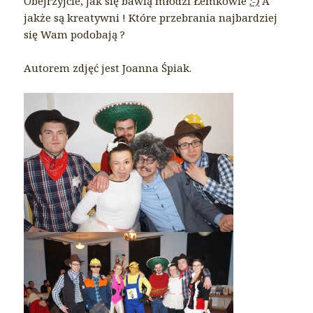
Obejrzyjcie, jak się bawią młodzi Łemkowie
:-)
A
jakże są kreatywni ! Które przebrania najbardziej
się Wam podobają ?
Autorem zdjęć jest Joanna Śpiak.