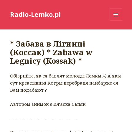
Radio-Lemko.pl
MENU
I
WIDGETY
* Забава в Лігниці
(Коссак) * Zabawa w
Legnicy (Kossak) *
Обізрийте, як ся бавлят молоды Лемкы
:-)
А якы
сут креатывны! Котры перебраня найбарже ся
Вам подабают ?
Автором знимок є Югаска Сьпяк.
– – – – – – – – – – – – – – – – – – – –