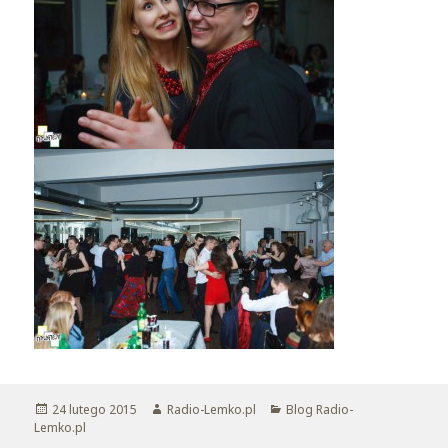
Opublikowano
24 lutego 2015
Autor
Radio-Lemko.pl
Kategorie
Blog Radio-
Lemko.pl