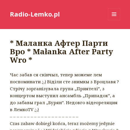
Radio-Lemko.pl
MENU
I
WIDGETY
* Маланка Афтер Парти
Вро * Małanka After Party
Wro *
Час забав ся скінчыл, тепер можеме лем
поспоминати
:-)
Віділи сте знимкы з Вроцлaвя ?
Стрічу зорганізувала група „Приятелі”, з
концертом выступил ансамбль „Припадок”, а
до забавы грал „Бурян”. Недовго відеореляция
в ЛемкоTV
:-)
– – – – – – – – – – – – – – – – – – – –
Czas zabaw dobiegł końca, teraz możemy jedynie