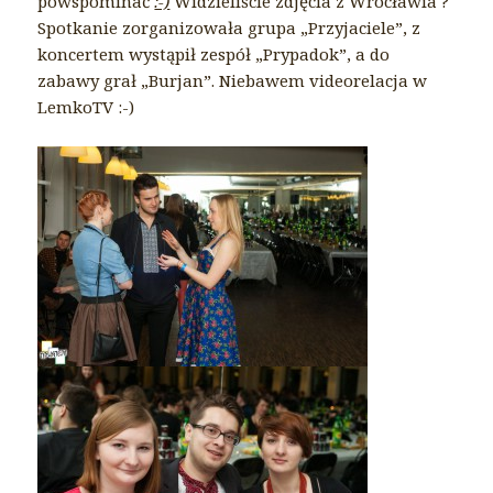
powspominać
:-)
Widzieliście zdjęcia z Wrocławia ?
Spotkanie zorganizowała grupa „Przyjaciele”, z
koncertem wystąpił zespół „Prypadok”, a do
zabawy grał „Burjan”. Niebawem videorelacja w
LemkoTV :-)