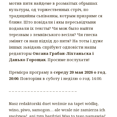
мотив питя найдеме в розмаітых обрышах
культуры, од торжественных стріч, по
традицийны сьпіванкы, котрым призриме ся
ближе. Што повідали і якы пересьвідчыня
подавали іх тексты? Чи мож было выйти
терезвым з лемківського весіля? Чи гнеска
змінят ся наш підхід до питя? На тоты і дуже
іншых зьвідань спрібуют одповісти нашы
редакторы
Оксана Грабан-Ліхтаньска і
Данько Горощак
. Просиме послухати!
Премієра проґраму в
середу 20 мая 2026 о год.
20:00
. Повторіня в суботу і неділю о год. 14:00.
– – – – – – – – – – – – – – – – – – – – – –
Nasz redaktorski duet weźmie na tapet wódkę,
wino, piwo, samogon… ale wcale nie zamierza ich
spożywać, ani tym bardziej Was to tego namawiać.