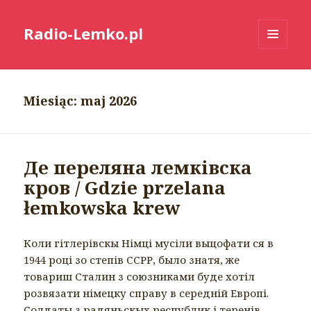
Radio-Lemko.pl
MENU
I
WIDGETY
Miesiąc:
maj 2026
Де переляна лемківска
кров / Gdzie przelana
łemkowska krew
Коли гітлерівскы Німці мусіли выцофати ся в
1944 році зо степів ССРР, было знатя, же
товариш Сталин з союзниками буде хотіл
розвязати німецку справу в середній Европі.
Солдаты з радяньскых республик і теренів,