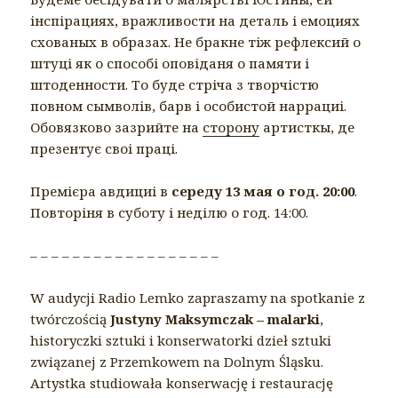
інспірациях, вражливости на деталь і емоциях
схованых в образах. Не бракне тіж рефлексий о
штуці як о способі оповіданя о памяти і
штоденности. То буде стріча з творчістю
повном сымволів, барв і особистой наррациі.
Обовязково зазрийте на
сторону
артисткы, де
презентує своі праці.
Премієра авдициі в
середу 13 мая о год. 20:00
.
Повторіня в суботу і неділю о год. 14:00.
– – – – – – – – – – – – – – – – – –
W audycji Radio Lemko zapraszamy na spotkanie z
twórczością
Justyny Maksymczak – malarki
,
historyczki sztuki i konserwatorki dzieł sztuki
związanej z Przemkowem na Dolnym Śląsku.
Artystka studiowała konserwację i restaurację