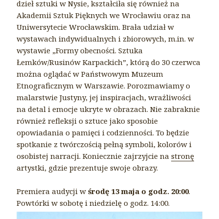
dzieł sztuki w Nysie, kształciła się również na
Akademii Sztuk Pięknych we Wrocławiu oraz na
Uniwersytecie Wrocławskim. Brała udział w
wystawach indywidualnych i zbiorowych, m.in. w
wystawie „Formy obecności. Sztuka
Łemków/Rusinów Karpackich”, którą do 30 czerwca
można oglądać w Państwowym Muzeum
Etnograficznym w Warszawie. Porozmawiamy o
malarstwie Justyny, jej inspiracjach, wrażliwości
na detal i emocje ukryte w obrazach. Nie zabraknie
również refleksji o sztuce jako sposobie
opowiadania o pamięci i codzienności. To będzie
spotkanie z twórczością pełną symboli, kolorów i
osobistej narracji. Koniecznie zajrzyjcie na
stronę
artystki, gdzie prezentuje swoje obrazy.
Premiera audycji w
środę 13 maja o godz. 20:00
.
Powtórki w sobotę i niedzielę o godz. 14:00.