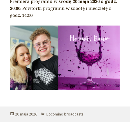
Premiera programu w
środę 20 maja 2026 o godz.
20:00
. Powtórki programu w sobotę i niedzielę o
godz. 14:00.
Opublikowano
20 maja 2026
Kategorie
Upcoming broadcasts