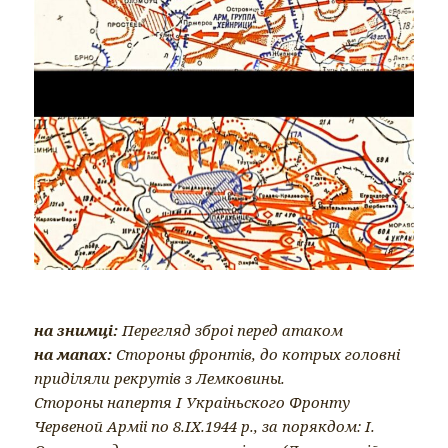
на знимці:
Перегляд зброі перед атаком
на мапах:
Стороны фронтів, до котрых головні
приділяли рекрутів з Лемковины.
Стороны напертя І Украіньского Фронту
Червеной Арміі по 8.ІХ.1944 р., за порякдом: І.