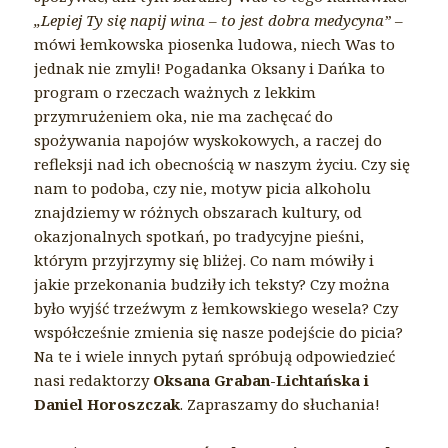
„Lepiej Ty się napij wina – to jest dobra medycyna”
–
mówi łemkowska piosenka ludowa, niech Was to
jednak nie zmyli! Pogadanka Oksany i Dańka to
program o rzeczach ważnych z lekkim
przymrużeniem oka, nie ma zachęcać do
spożywania napojów wyskokowych, a raczej do
refleksji nad ich obecnością w naszym życiu. Czy się
nam to podoba, czy nie, motyw picia alkoholu
znajdziemy w różnych obszarach kultury, od
okazjonalnych spotkań, po tradycyjne pieśni,
którym przyjrzymy się bliżej. Co nam mówiły i
jakie przekonania budziły ich teksty? Czy można
było wyjść trzeźwym z łemkowskiego wesela? Czy
współcześnie zmienia się nasze podejście do picia?
Na te i wiele innych pytań spróbują odpowiedzieć
nasi redaktorzy
Oksana Graban-Lichtańska i
Daniel Horoszczak
. Zapraszamy do słuchania!