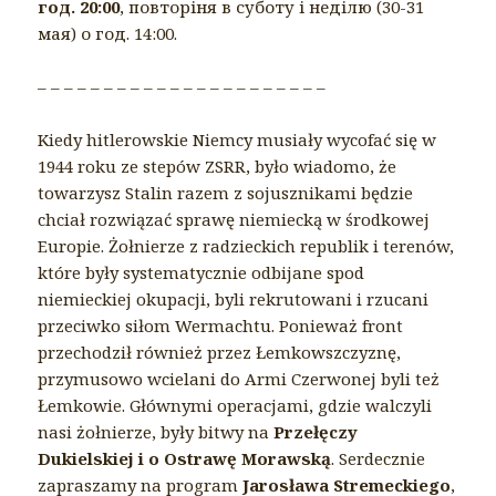
год. 20:00
, повторіня в суботу і неділю (30-31
мая) о год. 14:00.
– – – – – – – – – – – – – – – – – – – – – –
Kiedy hitlerowskie Niemcy musiały wycofać się w
1944 roku ze stepów ZSRR, było wiadomo, że
towarzysz Stalin razem z sojusznikami będzie
chciał rozwiązać sprawę niemiecką w środkowej
Europie. Żołnierze z radzieckich republik i terenów,
które były systematycznie odbijane spod
niemieckiej okupacji, byli rekrutowani i rzucani
przeciwko siłom Wermachtu. Ponieważ front
przechodził również przez Łemkowszczyznę,
przymusowo wcielani do Armi Czerwonej byli też
Łemkowie. Głównymi operacjami, gdzie walczyli
nasi żołnierze, były bitwy na
Przełęczy
Dukielskiej i o Ostrawę Morawską
. Serdecznie
zapraszamy na program
Jarosława Stremeckiego
,