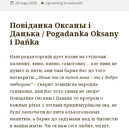
Opublikowano
26 maja 2026
Kategorie
Upcoming broadcasts
Повіданка Оксаны і
Данька / Pogadanka Oksany
i Dańka
Наш редакторскій дует возме на стільчык
палюнку, вино, пивно, самогонку… але нияк не
думат іх пити, ани тым барже Вас до того
нагваряти.
„Ліпше ты ся напий вина – то є добра
медицина”
– гварит лемківска народна
сьпіванка, най Вас тото єднак не зведе!
Повіданка Оксаны і Данька то проґрам о
важных річах з легкым приджмуріньом ока, не
буде заохочати до питя алькогольовых
напитків, а барже до задуманя над іх бытністю
в нашім жытю. Чи ся нам сесе любит, чи ніт,