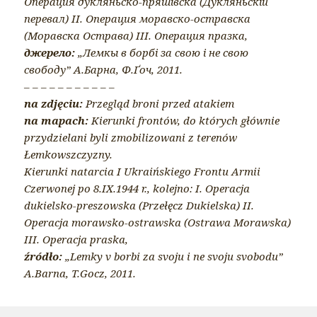
Операция дукляньско-пряшівска (Дукляньскій
перевал) ІІ. Операция моравско-остравска
(Моравска Острава) ІІІ. Операция празка,
джерело:
„Лемкы в борбі за свою і не свою
свободу” А.Барна, Ф.Ґоч, 2011.
– – – – – – – – – – –
na zdjęciu:
Przegląd broni przed atakiem
na mapach:
Kierunki frontów, do których głównie
przydzielani byli zmobilizowani z terenów
Łemkowszczyzny.
Kierunki natarcia I Ukraińskiego Frontu Armii
Czerwonej po 8.IX.1944 r., kolejno: I. Operacja
dukielsko-preszowska (Przełęcz Dukielska) II.
Operacja morawsko-ostrawska (Ostrawa Morawska)
III. Operacja praska,
źródło:
„Lemky v borbi za svoju i ne svoju svobodu”
A.Barna, T.Gocz, 2011.