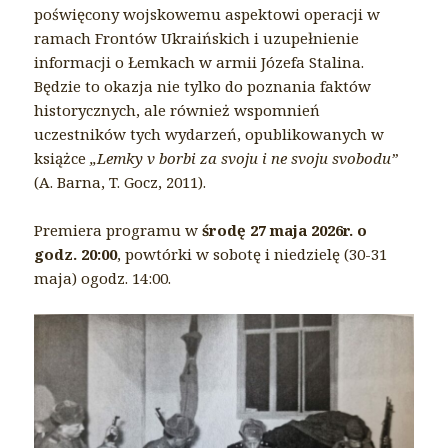
poświęcony wojskowemu aspektowi operacji w
ramach Frontów Ukraińskich i uzupełnienie
informacji o Łemkach w armii Józefa Stalina.
Będzie to okazja nie tylko do poznania faktów
historycznych, ale również wspomnień
uczestników tych wydarzeń, opublikowanych w
książce
„Lemky v borbi za svoju i ne svoju svobodu”
(A. Barna, T. Gocz, 2011).
Premiera programu w
środę 27 maja 2026r. o
godz. 20:00
, powtórki w sobotę i niedzielę (30-31
maja) ogodz. 14:00.