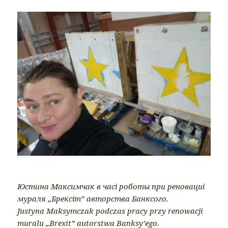
Юстина Максимчак в часі роботы при реновациі
мураля „Брексіт” авторства Банксого.
Justyna Maksymczak podczas pracy przy renowacji
muralu „Brexit” autorstwa Banksy’ego.