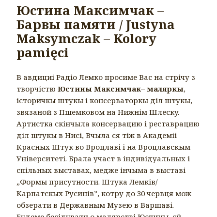
Юстина Максимчак –
Барвы памяти / Justyna
Maksymczak – Kolory
pamięci
В авдициі Радіо Лемко просиме Вас на стрічу з
творчістю
Юстины Максимчак– маляркы
,
історичкы штукы і консерваторкы діл штукы,
звязаной з Пшемковом на Нижнім Шлескy.
Артистка скінчыла консервацию і реставрацию
діл штукы в Нисі, Вчыла ся тіж в Академіі
Красных Штук во Вроцлаві і на Вроцлавскым
Університеті. Брала участ в індивідуальных і
спільных выставах, медже інчыма в выставі
„Формы присутности. Штука Лемків/
Карпатскых Русинів”, котру до 30 червця мож
обзерати в Державным Музею в Варшаві.
Будеме бесідувати о малярстві Юстины, єй