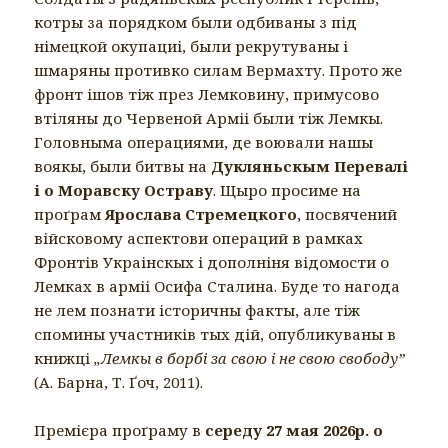
котры за порядком были одбиваны з під
німецкой окупациі, были рекрутуваны і
шмаряны противко силам Вермахту. Прото же
фронт ішов тіж през Лемковину, примусово
втіляны до Червеной Арміі были тіж Лемкы.
Головныма операциями, де воювали нашы
воякы, были битвы на
Дукляньскым Перевалі
і о Моравску Остраву
. Щыро просиме на
проґрам
Ярослава Стремецкого
, посвячений
війсковому аспектови операций в рамках
Фронтів Украінскых і дополніня відомости о
Лемках в арміі Осифа Сталина. Буде то нагода
не лем познати історичны факты, але тіж
спомины участників тых дій, опубликуваны в
книжці
„Лемкы в борбі за свою і не свою свободу”
(А. Барна, Т. Ґоч, 2011).
Премієра проґраму в
середу 27 мая 2026р. о