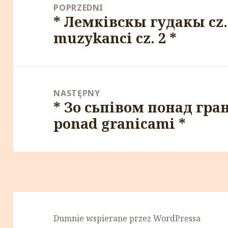
wpisu
POPRZEDNI
* Лемківскы гудакы cz.
Poprzedni
muzykanci cz. 2 *
wpis:
NASTĘPNY
* Зо сьпівом понад гра
Następny
ponad granicami *
wpis:
Dumnie wspierane przez WordPressa