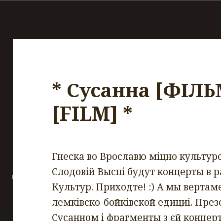
* Сусанна [ФІЛЬ
[FILM] *
Гнеска во Врославю міцно культур
Слодовій Выспі будут концерты в 
Культур. Приходте!
:)
А мы вертам
лемківско-бойківской едициі. През
Сусанном і фрагменты з єй концер