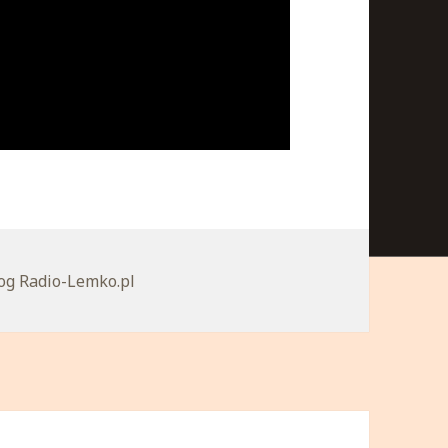
tegorie
og Radio-Lemko.pl