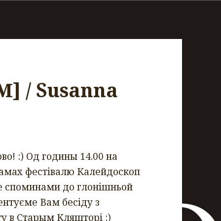
М] / Susanna
ово!
:)
Од годины 14.00 на
рамах фестівалю Калейдоскоп
е споминами до глонішньой
ентуєме Вам бесіду з
ту в Старым Кляшторі
:)