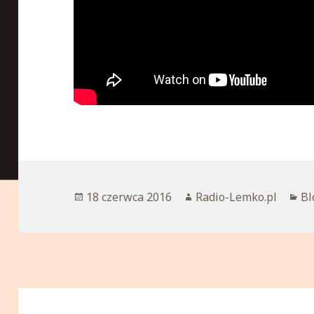
Opublikowano
18 czerwca 2016
Autor
Radio-Lemko.pl
Ka
Bl
Nawigacja