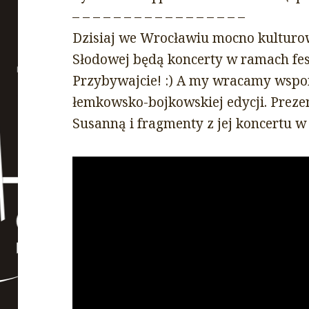
– – – – – – – – – – – – – – – – –
Dzisiaj we Wrocławiu mocno kultur
Słodowej będą koncerty w ramach fes
Przybywajcie!
:)
A my wracamy wspom
łemkowsko-bojkowskiej edycji. Pre
Susanną i fragmenty z jej koncertu 