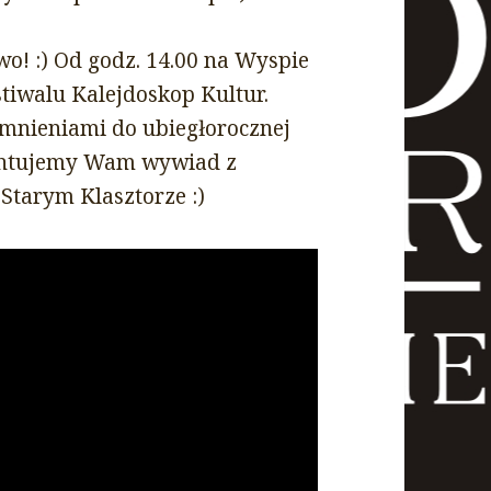
owo!
:)
Od godz. 14.00 na Wyspie
tiwalu Kalejdoskop Kultur.
nieniami do ubiegłorocznej
zentujemy Wam wywiad z
w Starym Klasztorze
:)