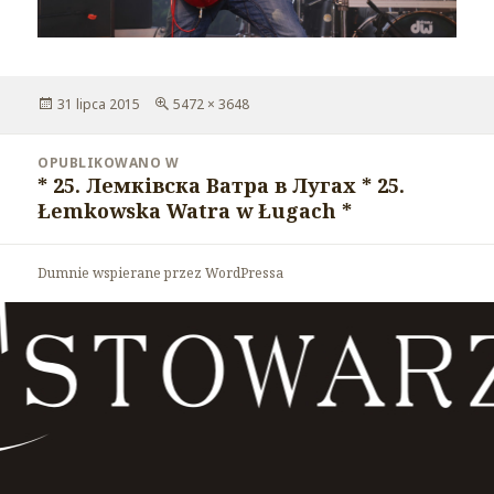
Opublikowano
31 lipca 2015
Pełny
5472 × 3648
rozmiar
Nawigacja
OPUBLIKOWANO W
wpisu
* 25. Лемківска Ватра в Лугах * 25.
Łemkowska Watra w Ługach *
Dumnie wspierane przez WordPressa