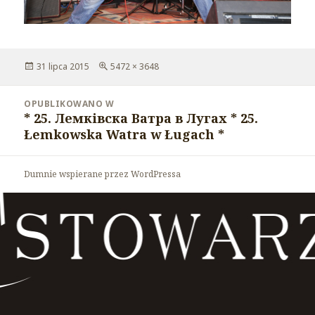
Opublikowano
31 lipca 2015
Pełny
5472 × 3648
rozmiar
Nawigacja
OPUBLIKOWANO W
wpisu
* 25. Лемківска Ватра в Лугах * 25.
Łemkowska Watra w Ługach *
Dumnie wspierane przez WordPressa