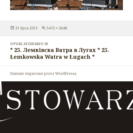
Opublikowano
31 lipca 2015
Pełny
5472 × 3648
rozmiar
Nawigacja
OPUBLIKOWANO W
wpisu
* 25. Лемківска Ватра в Лугах * 25.
Łemkowska Watra w Ługach *
Dumnie wspierane przez WordPressa