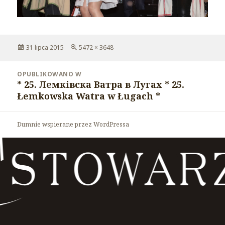
Opublikowano
31 lipca 2015
Pełny
5472 × 3648
rozmiar
Nawigacja
OPUBLIKOWANO W
wpisu
* 25. Лемківска Ватра в Лугах * 25.
Łemkowska Watra w Ługach *
Dumnie wspierane przez WordPressa