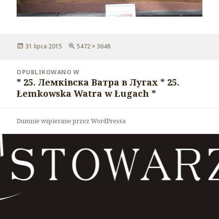
Opublikowano
31 lipca 2015
Pełny
5472 × 3648
rozmiar
Nawigacja
OPUBLIKOWANO W
wpisu
* 25. Лемківска Ватра в Лугах * 25.
Łemkowska Watra w Ługach *
Dumnie wspierane przez WordPressa