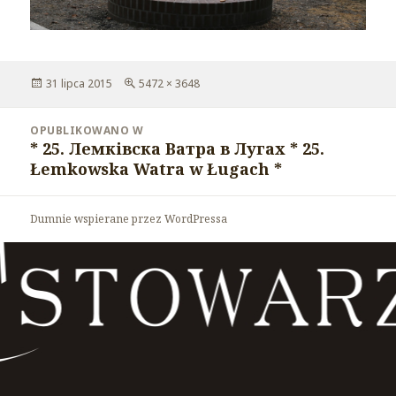
Opublikowano
31 lipca 2015
Pełny
5472 × 3648
rozmiar
Nawigacja
OPUBLIKOWANO W
wpisu
* 25. Лемківска Ватра в Лугах * 25.
Łemkowska Watra w Ługach *
Dumnie wspierane przez WordPressa