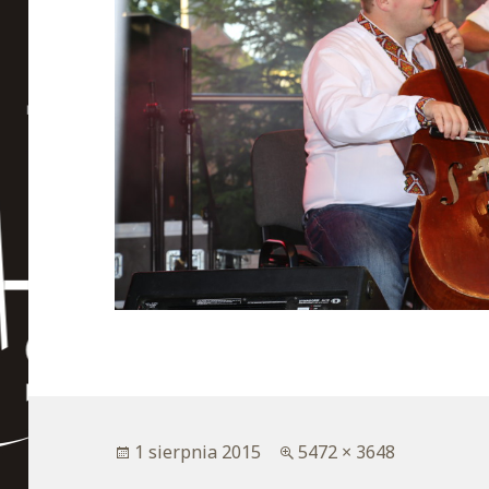
Opublikowano
1 sierpnia 2015
Pełny
5472 × 3648
rozmiar