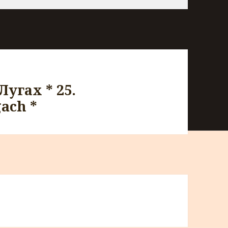
Лугах * 25.
ach *