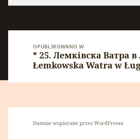
Nawigacja
wpisu
OPUBLIKOWANO W
* 25. Лемківска Ватра в 
Łemkowska Watra w Ług
Dumnie wspierane przez WordPressa