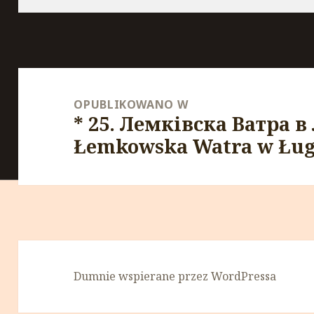
Nawigacja
wpisu
OPUBLIKOWANO W
* 25. Лемківска Ватра в 
Łemkowska Watra w Ług
Dumnie wspierane przez WordPressa