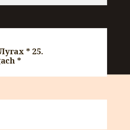
Лугах * 25.
ach *