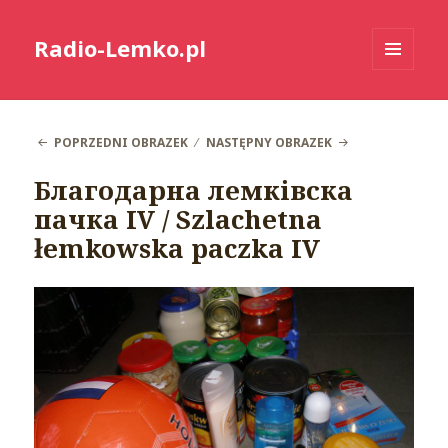
Radio-Lemko.pl
MENU
I
WIDGETY
POPRZEDNI OBRAZEK
NASTĘPNY OBRAZEK
Благодарна лемківска
пачка IV / Szlachetna
łemkowska paczka IV