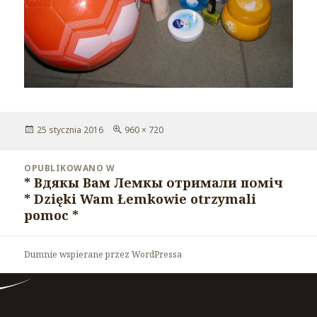
Opublikowano
25 stycznia 2016
Pełny
960 × 720
rozmiar
Nawigacja
OPUBLIKOWANO W
wpisu
* Вдякы Вам Лемкы отримали поміч
* Dzięki Wam Łemkowie otrzymali
pomoc *
Dumnie wspierane przez WordPressa