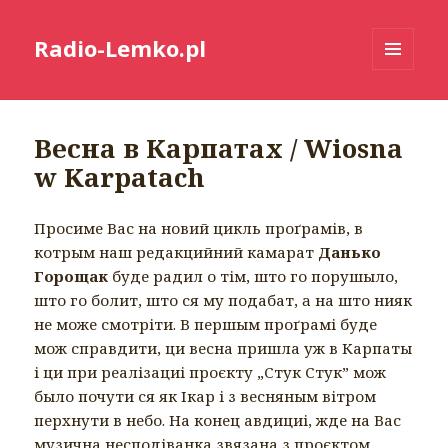
Radio-Lemko.pl
MENU
I
WIDGETY
Весна в Карпатах / Wiosna
w Karpatach
Просиме Вас на новий цикль проґрамів, в
котрым наш редакцийний камарат
Данько
Горощак
буде радил о тім, што го порушыло,
што го болит, што ся му подабат, a на што нияк
не може смотріти. В першым проґрамі буде
мож справдити, ци весна пришла уж в Карпаты
і ци при реалізациі проєкту „Стук Стук” мож
было почути ся як Ікар і з весняным вітром
перхнути в небо. На конец авдициі, жде на Вас
музична несподіванка звязана з проєктом.