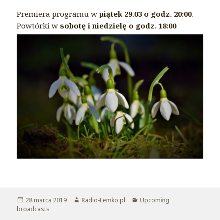
Premiera programu w
piątek 29.03 o godz. 20:00
.
Powtórki w
sobotę i niedzielę o godz. 18:00
.
Opublikowano
28 marca 2019
Autor
Radio-Lemko.pl
Kategorie
Upcoming
broadcasts