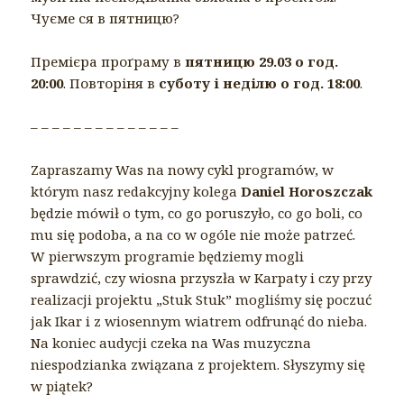
Чуєме ся в пятницю?
Премієра проґраму в
пятницю 29.03 о год.
20:00
. Повторіня в
суботу і неділю о год. 18:00
.
– – – – – – – – – – – – – –
Zapraszamy Was na nowy cykl programów, w
którym nasz redakcyjny kolega
Daniel Horoszczak
będzie mówił o tym, co go poruszyło, co go boli, co
mu się podoba, a na co w ogóle nie może patrzeć.
W pierwszym programie będziemy mogli
sprawdzić, czy wiosna przyszła w Karpaty i czy przy
realizacji projektu „Stuk Stuk” mogliśmy się poczuć
jak Ikar i z wiosennym wiatrem odfrunąć do nieba.
Na koniec audycji czeka na Was muzyczna
niespodzianka związana z projektem. Słyszymy się
w piątek?