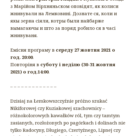
з Марійом Вірхняньском оповiдят, як колиси
жнивували на Лемковинi. Дознате ся, коли и
якы зерна сiяли, котры были найбарже
вымагаючы и што за поряд робило ся в часi
жнивуваня.
Емiсия проґраму в
середу 27 жовтня 2021 о
год. 20:00
.
Повторіня в
суботу і неділю (30-31 жовтня
2021) о год.14:00
.
– – – – – – – – – – – – –
Dzisiaj na Łemkowszczyźnie próżno szukać
Nikiforоwej czy Kuziakоwej szachownicy –
różnokolorowych kawałków ról, tym czy tamtym
zasianych, rozłożonych po pagórkach i dolinach nie
tylko Radocyny, Długiego, Czertyżnego, Lipnej czy