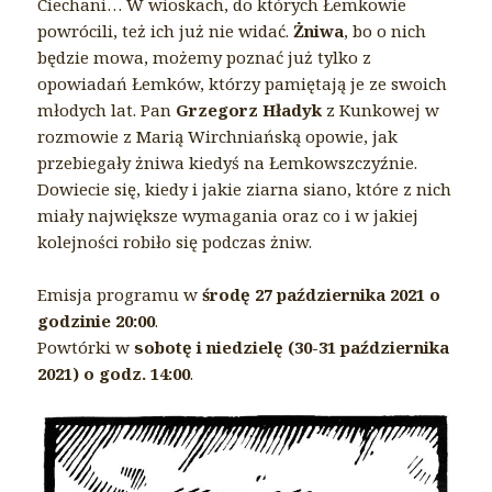
Ciechani… W wioskach, do których Łemkowie
powrócili, też ich już nie widać.
Żniwa
, bo o nich
będzie mowa, możemy poznać już tylko z
opowiadań Łemków, którzy pamiętają je ze swoich
młodych lat. Pan
Grzegorz Hładyk
z Kunkowej w
rozmowie z Marią Wirchniańską opowie, jak
przebiegały żniwa kiedyś na Łemkowszczyźnie.
Dowiecie się, kiedy i jakie ziarna siano, które z nich
miały największe wymagania oraz co i w jakiej
kolejności robiło się podczas żniw.
Emisja programu w
środę 27 października 2021 o
godzinie 20:00
.
Powtórki w
sobotę i niedzielę (30-31 października
2021) o godz. 14:00
.