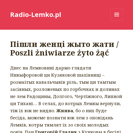
Radio-Lemko.pl
MENU
I
WIDGETY
Пішли женці жытo жати /
Poszli żniwiarze żyto żąć
Днес на Лемковинi дармо глядати
Никыфоровой ци Кузяковой шахiвницi –
розмаітых кавальчыкiв рiль, тым ци тамтым
засiяных, розложеных по горбочках и долинах
не лем Радоцины, Долгого, Чертiжного, Липной
ци Тиханi… В селах, до котрых Лемкы вернули,
тiж iх юж не видно.
Жнива
, бо о них буде
бесiда, можеме познати юж лем з оповiдань
Лемкiв, котры тямлят iх зо своiх молодых
рокiв. Пан
Григорій Гладик
з Кунковы в бесіді