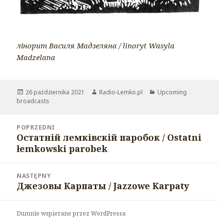
лінорит Василя Мадзеляна / linoryt Wasyla
Madzelana
Opublikowano
26 października 2021
Autor
Radio-Lemko.pl
Kategorie
Upcoming
broadcasts
Nawigacja
POPRZEDNI
wpisu
Остатній лемківскій паробок / Ostatni
Poprzedni
łemkowski parobek
wpis:
NASTĘPNY
Джезовы Карпаты / Jazzowe Karpaty
Następny
wpis:
Dumnie wspierane przez WordPressa