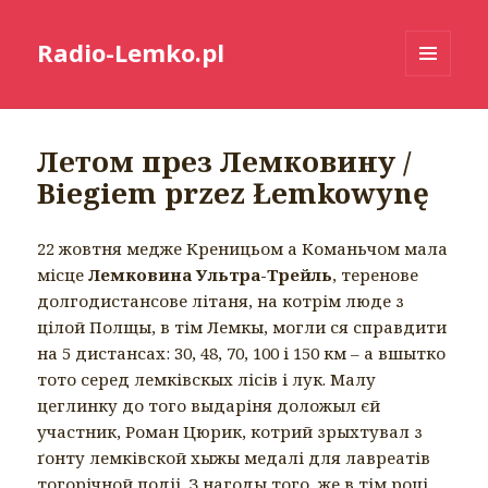
Radio-Lemko.pl
MENU
I
WIDGETY
Летом през Лемковину /
Biegiem przez Łemkowynę
22 жовтня медже Креницьом а Команьчом мала
місце
Лемковина Ультра-Трейль
, теренове
долгодистансове літаня, на котрім люде з
цілой Полщы, в тім Лемкы, могли ся справдити
на 5 дистансах: 30, 48, 70, 100 і 150 км – а вшытко
тото серед лемківскых лісів і лук. Малу
цеглинку до того выдаріня доложыл єй
участник, Роман Цюрик, котрий зрыхтувал з
ґонту лемківской хыжы медалі для лавреатів
тогорічной подіі. З нагоды того, же в тім році