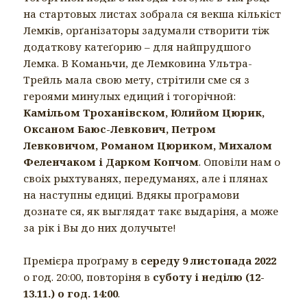
на стартовых листах зобрала ся векша кількіст
Лемків, орґанізаторы задумали створити тіж
додаткову катеґорию – для найпрудшого
Лемка. В Команьчи, де Лемковина Ультра-
Трейль мала свою мету, стрітили сме ся з
героями минулых едиций і тогорічной:
Камільом Троханівском, Юлийом Цюрик,
Оксаном Баюс-Левкович, Петром
Левковичом, Романом Цюриком, Михалом
Феленчаком і Дарком Копчом
. Оповіли нам о
своіх рыхтуванях, передуманях, але і плянах
на наступны едициі. Вдякы проґрамови
дознате ся, як выглядат такє выдаріня, а може
за рік і Вы до них долучыте!
Премієра проґраму в
середу 9 листопада 2022
о год. 20:00, повторіня в
суботу і неділю (12-
13.11.) о год. 14:00
.