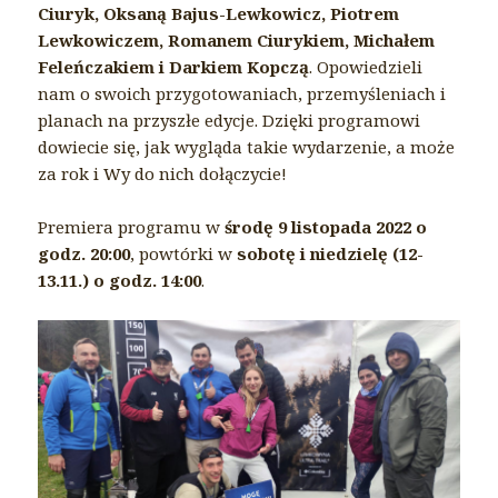
Ciuryk, Oksaną Bajus-Lewkowicz, Piotrem
Lewkowiczem, Romanem Ciurykiem, Michałem
Feleńczakiem i Darkiem Kopczą
. Opowiedzieli
nam o swoich przygotowaniach, przemyśleniach i
planach na przyszłe edycje. Dzięki programowi
dowiecie się, jak wygląda takie wydarzenie, a może
za rok i Wy do nich dołączycie!
Premiera programu w
środę 9 listopada 2022 o
godz. 20:00
, powtórki w
sobotę i niedzielę (12-
13.11.) o godz. 14:00
.