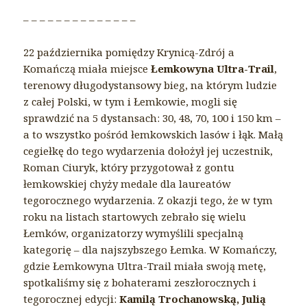
– – – – – – – – – – – – – –
22 października pomiędzy Krynicą-Zdrój a
Komańczą miała miejsce
Łemkowyna Ultra-Trail
,
terenowy długodystansowy bieg, na którym ludzie
z całej Polski, w tym i Łemkowie, mogli się
sprawdzić na 5 dystansach: 30, 48, 70, 100 i 150 km –
a to wszystko pośród łemkowskich lasów i łąk. Małą
cegiełkę do tego wydarzenia dołożył jej uczestnik,
Roman Ciuryk, który przygotował z gontu
łemkowskiej chyży medale dla laureatów
tegorocznego wydarzenia. Z okazji tego, że w tym
roku na listach startowych zebrało się wielu
Łemków, organizatorzy wymyślili specjalną
kategorię – dla najszybszego Łemka. W Komańczy,
gdzie Łemkowyna Ultra-Trail miała swoją metę,
spotkaliśmy się z bohaterami zeszłorocznych i
tegorocznej edycji:
Kamilą Trochanowską, Julią