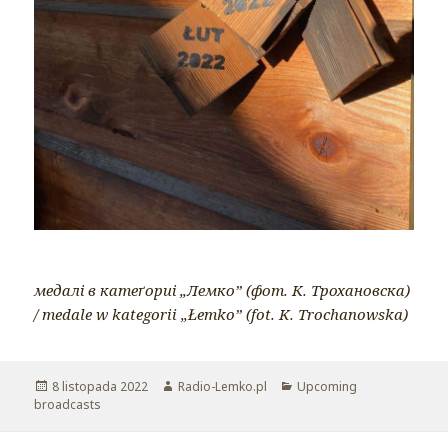
медалі в катеґориі „Лемко” (фот. К. Трохановска)
/ medale w kategorii „Łemko” (fot. K. Trochanowska)
Opublikowano
8 listopada 2022
Autor
Radio-Lemko.pl
Kategorie
Upcoming
broadcasts
Nawigacja