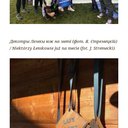
Декотры Лемкы юж на меті (фот. Я. Стремецкій)
/ Niektórzy Łemkowie już na mecie (fot. J. Stremecki)