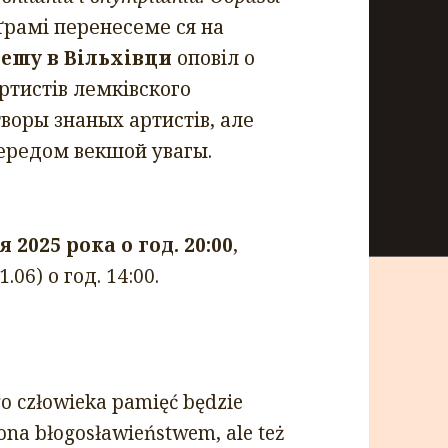
оґрамі перенесеме ся на
мешу в Вільхівци
оповіл о
ртистів лемківского
воры знаных артистів, але
передом векшой увагы.
я 2025 рока о год. 20:00
,
.06) о год. 14:00.
o człowieka pamięć będzie
ona błogosławieństwem, ale też