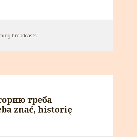
orie
ming broadcasts
сторию треба
ba znać, historię