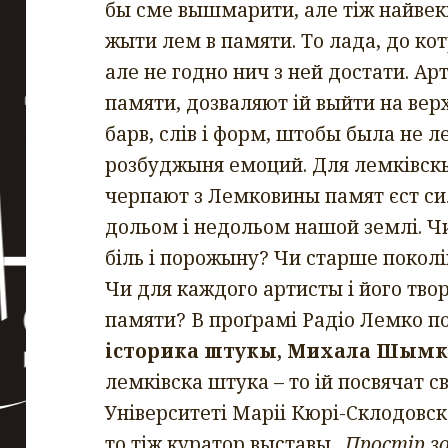
бы сме вышмарити, але тіж найве
жыти лем в памяти. То лада, до к
але не годно нич з ней достати. Ар
памяти, дозваляют ій выйти на вер
барв, слів і форм, штобы была не л
розбуджыня емоций. Для лемківскых
черпают з Лемковины памят єст си
дольом і недольом нашой землі. Ч
біль і порожыну? Чи старше поколін
Чи для каждого артисты і його твор
памяти? В проґрамі Радіо Лемко п
історика штукы, Михала Шымк
лемківска штука – то ій посвячат 
Університеті Маріі Кюрі-Склодовс
то тіж куратор выставы
„Простір зо