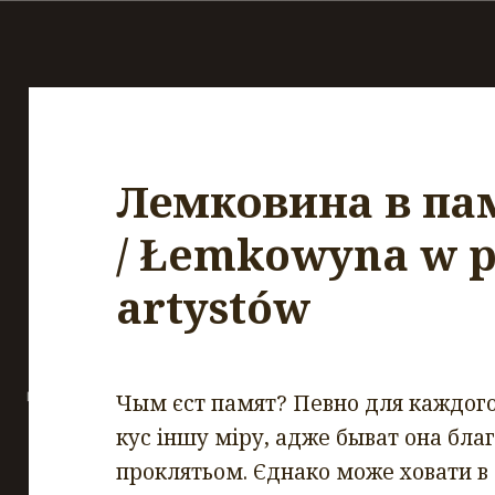
Лемковина в па
/ Łemkowyna w p
artystów
Чым єст памят? Певно для каждого
кус іншу міру, адже быват она благ
проклятьом. Єднако може ховати в 