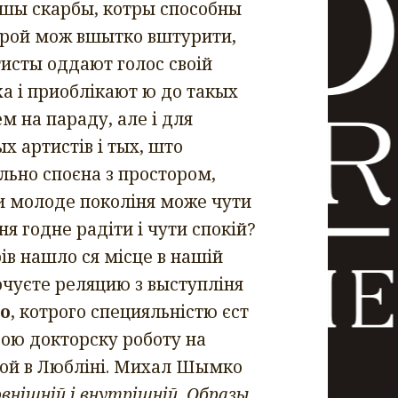
кшы скарбы, котры способны
отрой мож вшытко вштурити,
тисты оддают голос своій
ха і приоблікают ю до такых
ем на параду, але і для
 артистів і тых, што
льно споєна з простором,
и молоде поколіня може чути
я годне радіти і чути спокій?
ів нашло ся місце в нашій
очуєте реляцию з выступліня
о
, котрого специяльністю єст
свою докторску роботу на
кой в Любліні. Михал Шымко
внішній і внутрішній. Образы