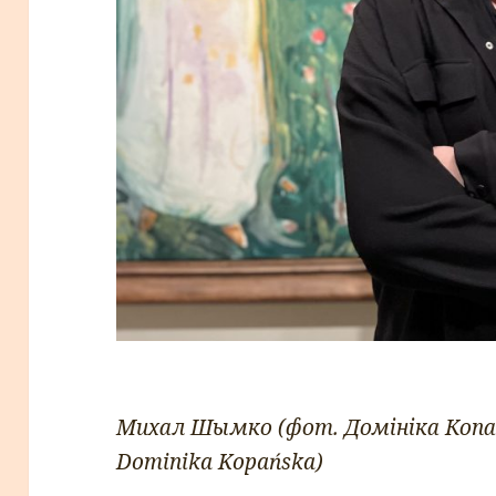
Михал Шымко (фот. Домініка Копаньс
Dominika Kopańska)