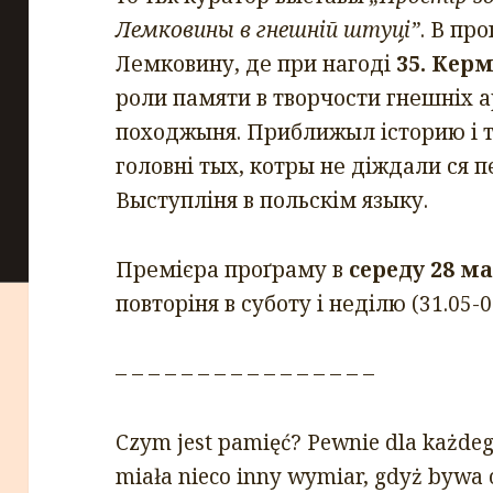
Лемковины в гнешній штуці”
. В пр
Лемковину, де при нагоді
35. Кер
роли памяти в творчости гнешніх а
походжыня. Приближыл історию і т
головні тых, котры не діждали ся 
Выступліня в польскім языку.
Премієра проґраму в
середу 28 ма
повторіня в суботу і неділю (31.05-01
– – – – – – – – – – – – – – – –
Czym jest pamięć? Pewnie dla każdeg
miała nieco inny wymiar, gdyż bywa 