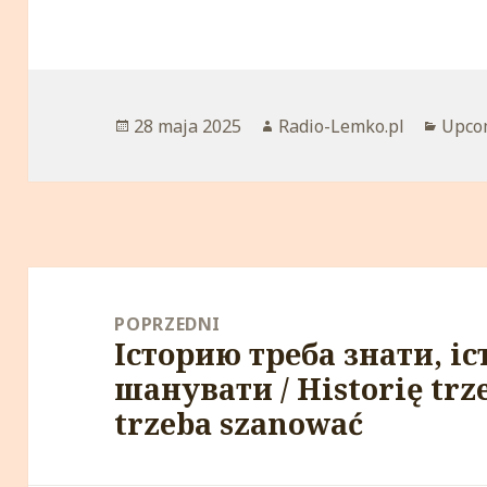
Opublikowano
28 maja 2025
Autor
Radio-Lemko.pl
Kateg
Upco
Nawigacja
wpisu
POPRZEDNI
Історию треба знати, і
Poprzedni
шанувати / Historię trze
wpis:
trzeba szanować