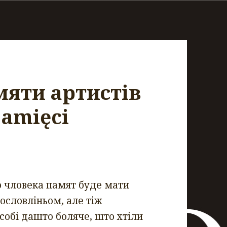
мяти артистів
amięci
 чловека памят буде мати
ословліньом, але тіж
собі дашто боляче, што хтіли