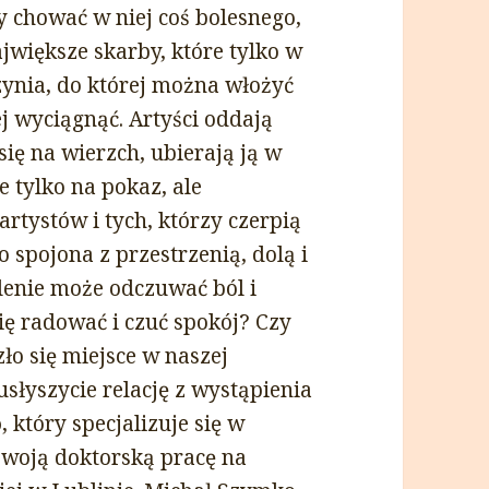
 chować w niej coś bolesnego,
ajwiększe skarby, które tylko w
rzynia, do której można włożyć
ej wyciągnąć. Artyści oddają
się na wierzch, ubierają ją w
e tylko na pokaz, ale
rtystów i tych, którzy czerpią
spojona z przestrzenią, dolą i
lenie może odczuwać ból i
ię radować i czuć spokój? Czy
zło się miejsce w naszej
łyszycie relację z wystąpienia
o
, który specjalizuje się w
 swoją doktorską pracę na