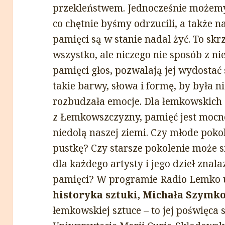
przekleństwem. Jednocześnie możemy
co chętnie byśmy odrzucili, a także n
pamięci są w stanie nadal żyć. To sk
wszystko, ale niczego nie sposób z ni
pamięci głos, pozwalają jej wydostać 
takie barwy, słowa i formę, by była ni
rozbudzała emocje. Dla łemkowskich a
z Łemkowszczyzny, pamięć jest mocno 
niedolą naszej ziemi. Czy młode poko
pustkę? Czy starsze pokolenie może s
dla każdego artysty i jego dzieł znala
pamięci? W programie Radio Lemko us
historyka sztuki, Michała Szymk
łemkowskiej sztuce – to jej poświęca