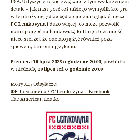
USA. Usłyszycie różne związane z tym wydarzeniem
detale – jak nasz gość coś takiego wymyślił, kto gra
w tej drużynie, gdzie będzie można oglądać mecze
FC Lemkovyna
i dużo więcej, co może pozwolić
nam spojrzeć na łemkowską kulturę i tożsamość
nieco szerzej, że one mogą żyć również poza
śpiewem, tańcem i językiem.
Premiera
16 lipca 2025 o godzinie 20:00
, powtórka
w niedzielę
20 lipca też o godzinie 20:00
.
Мотузы / Odsyłacze:
ФК Лемковина / FC Lemkovyna – Facebook
The American Lemko