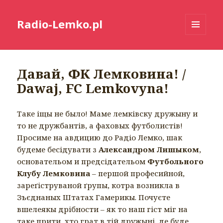
Radio-Lemko.pl
MENU
I
WIDGETY
Давай, ФК Лемковина! /
Dawaj, FC Lemkovyna!
Таке іщы не было! Маме лемківску дружыну и
то не дружбантів, а фаховых футболистів!
Просиме на авдицию до Радіо Лемко, шак
будеме бесідувати з
Александром Лишыком
,
основательом и предсідательом
Футбольного
Клубу Лемковина
– першой професийной,
зареґіструваной ґрупы, котра возникла в
Зъєднаных Штатах Гамерикы. Почуєте
вшелеякы дрібности – як то наш гіст міг на
таке прити, хто грат в тій дружыні, де буде