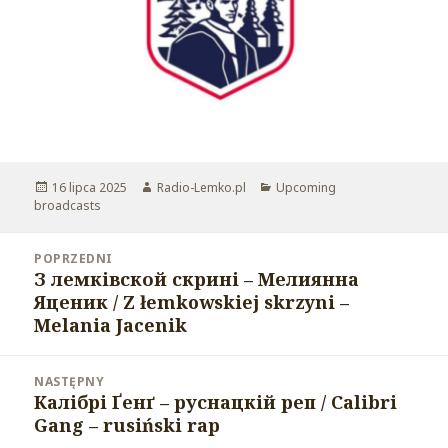
Opublikowano
16 lipca 2025
Autor
Radio-Lemko.pl
Kategorie
Upcoming
broadcasts
Nawigacja
POPRZEDNI
wpisu
З лемківской скрині – Мелиянна
Poprzedni
Яценик / Z łemkowskiej skrzyni –
wpis:
Melania Jacenik
NASTĘPNY
Калібрі Ґенґ – руснацкій реп / Calibri
Następny
Gang – rusiński rap
wpis: