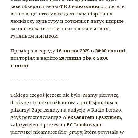
мож обзерати мечы
ФК Лемковины
о трофеі и
вельо веце, што може дати нам пізріти на
лемківску культуру и тотожніст дакус шырше,
же они можют жыти тако и поза сьпівом,
гуляньом и языком.
Премієра в середу
16 липця 2025 о 20:00 годині
,
повторіня в неділю
20 липця тіж о 20:00
годині
.
– – – – – – – – – – – – – – – –
Takiego czegoś jeszcze nie było! Mamy pierwszą
drużynę i to nie drużbantów, a profesjonalnych
piłkarzy! Zapraszamy na audycję w Radio Lemko,
gdyż porozmawiamy z
Aleksandrem Lyszykiem
,
założycielem i prezesem
FC Lemkovyna
–
pierwszej nieamatorskiej grupy, która powstała w