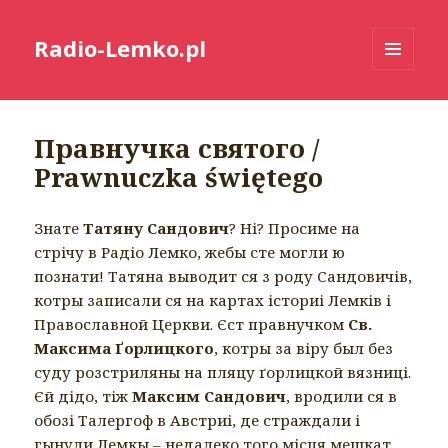
Radio-Lemko.pl
MENU
I
WIDGETY
Правнучка святого /
Prawnuczka świętego
Знате
Татяну Сандович
? Ні? Просиме на
стрічу в Радіо Лемко, жебы сте могли ю
познати! Татяна выводит ся з роду Сандовичів,
котры записали ся на картах істориі Лемків і
Православной Церкви. Єст правнучком
Св.
Максима Ґорлицкого
, котры за віру был без
суду розстриляны на пляцу ґорлицкой вязниці.
Єй дідо, тіж
Максим Сандович
, вродили ся в
обозі Талергоф в Австриі, де страждали і
гынули Лемкы – недалеко того місця мешкат