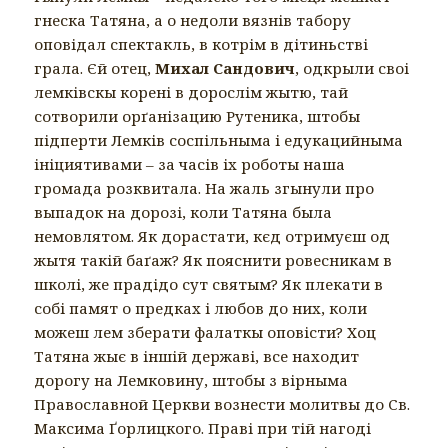
гнеска Татяна, а о недоли вязнів табору
оповідал спектакль, в котрім в дітиньстві
грала. Єй отец,
Михал Сандович
, одкрыли своі
лемківскы корені в дорослім жытю, тай
сотворили орґанізацию Рутеника, штобы
підперти Лемків соспільныма і едукацийныма
ініциятивами – за часів іх роботы наша
громада розквитала. На жаль згынули про
выпадок на дорозі, коли Татяна была
немовлятом. Як дорастати, кєд отримуєш од
жытя такій баґаж? Як пояснити ровесникам в
школі, же прадідо сут святым? Як плекати в
собі памят о предках і любов до них, коли
можеш лем зберати фалаткы оповісти? Хоц
Татяна жыє в іншій державі, все находит
дорогу на Лемковину, штобы з вірныма
Православной Церкви вознести молитвы до Св.
Максима Ґорлицкого. Праві при тій нагоді