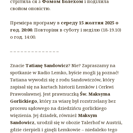
стрітила ся з
Фомом Болехом
і поділила
свойом оповістю.
Премієра проґраму в
середу 15 жолтня 2025 о
год. 20:00
. Повторіня в суботу і неділю (18-19.10)
о год. 14:00.
– – – – – – – – – – – – – –
Znacie
Tatianę Sandowicz
? Nie? Zapraszamy na
spotkanie w Radio Lemko, byście mogli ją poznać!
Tatiana wywodzi się z rodu Sandowiczów, który
zapisał się na kartach historii Łemków i Cerkwi
Prawosławnej. Jest prawnuczką
Św. Maksyma
Gorlickiego
, który za wiarę był rozstrzelany bez
procesu sądowego na dziedzińcu gorlickiego
więzienia. Jej dziadek, również
Maksym
Sandowicz
, urodził się w obozie Talerhof w Austrii,
gdzie cierpieli i ginęli Łemkowie – niedaleko tego