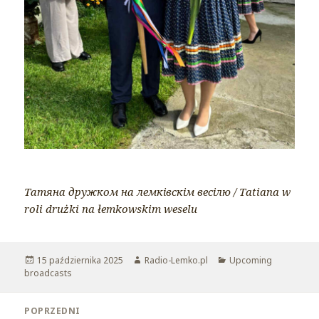
Татяна дружком на лемківскім весілю / Tatiana w
roli drużki na łemkowskim weselu
Opublikowano
15 października 2025
Autor
Radio-Lemko.pl
Kategorie
Upcoming
broadcasts
Nawigacja
POPRZEDNI
wpisu