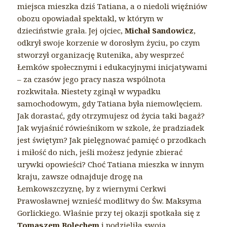
miejsca mieszka dziś Tatiana, a o niedoli więźniów
obozu opowiadał spektakl, w którym w
dzieciństwie grała. Jej ojciec,
Michał Sandowicz
,
odkrył swoje korzenie w dorosłym życiu, po czym
stworzył organizację Rutenika, aby wesprzeć
Łemków społecznymi i edukacyjnymi inicjatywami
– za czasów jego pracy nasza wspólnota
rozkwitała. Niestety zginął w wypadku
samochodowym, gdy Tatiana była niemowlęciem.
Jak dorastać, gdy otrzymujesz od życia taki bagaż?
Jak wyjaśnić rówieśnikom w szkole, że pradziadek
jest świętym? Jak pielęgnować pamięć o przodkach
i miłość do nich, jeśli możesz jedynie zbierać
urywki opowieści? Choć Tatiana mieszka w innym
kraju, zawsze odnajduje drogę na
Łemkowszczyznę, by z wiernymi Cerkwi
Prawosławnej wznieść modlitwy do Św. Maksyma
Gorlickiego. Właśnie przy tej okazji spotkała się z
Tomaszem Bolechem
i podzieliła swoją