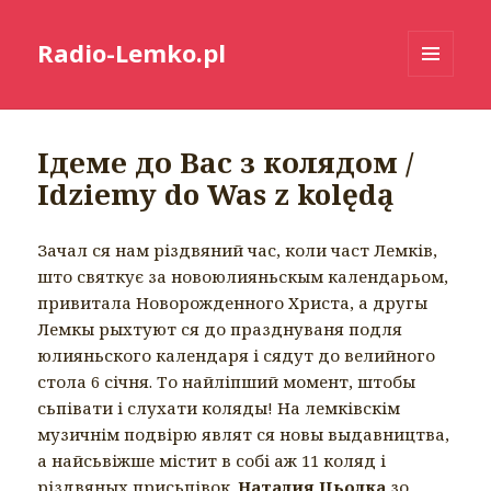
Radio-Lemko.pl
MENU
I
WIDGETY
Ідеме до Вас з колядом /
Idziemy do Was z kolędą
Зачал ся нам різдвяний час, коли част Лемків,
што святкує за новоюлияньскым календарьом,
привитала Новорожденного Христа, а другы
Лемкы рыхтуют ся до празднуваня подля
юлияньского календаря і сядут до велийного
стола 6 січня. То найліпший момент, штобы
сьпівати і слухати коляды! На лемківскім
музичнім подвірю являт ся новы выдавництва,
а найсьвіжше містит в собі аж 11 коляд і
різдвяных присьпівок.
Наталия Цьолка
зо