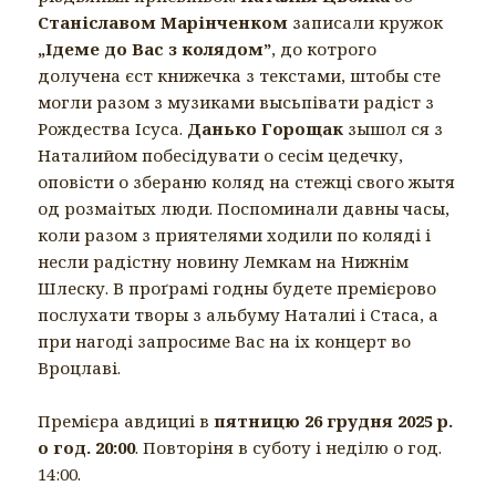
Станіславом Марінченком
записали кружок
„Ідеме до Вас з колядом”
, до котрого
долучена єст книжечка з текстами, штобы сте
могли разом з музиками высьпівати радіст з
Рождества Ісуса.
Данько Горощак
зышол ся з
Наталийом побесідувати о сесім цедечку,
оповісти о збераню коляд на стежці свого жытя
од розмаітых люди. Поспоминали давны часы,
коли разом з приятелями ходили по коляді і
несли радістну новину Лемкам на Нижнім
Шлеску. В проґрамі годны будете премієрово
послухати творы з альбуму Наталиі і Стаса, а
при нагоді запросиме Вас на іх концерт во
Вроцлаві.
Премієра авдициі в
пятницю 26 грудня 2025 р.
о год. 20:00
. Повторіня в суботу і неділю о год.
14:00.