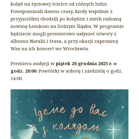
kolęd na życiowej ścieżce od różnych ludzi.
Powspominali dawne czasy, kiedy wspólnie z
przyjaciółmi chodzili po kolędzie i nieśli radosną
nowinę Łemkom na Dolnym Śląsku. W programie
będziecie mogli premierowo usłyszeć utwory z
albumu Natalii i Stasa, a przy okazji zaprosimy
Was na ich koncert we Wrocławiu.
Premiera audycji w
piątek 26 grudnia 2025 r. o
godz. 20:00
. Powtórki w sobotę i niedzielę o godz.
14:00.