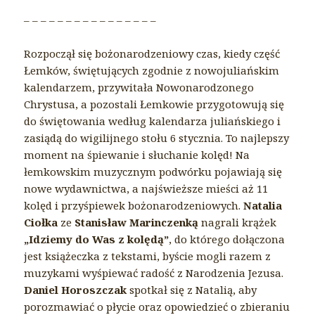
– – – – – – – – – – – – – – – –
Rozpoczął się bożonarodzeniowy czas, kiedy część
Łemków, świętujących zgodnie z nowojuliańskim
kalendarzem, przywitała Nowonarodzonego
Chrystusa, a pozostali Łemkowie przygotowują się
do świętowania według kalendarza juliańskiego i
zasiądą do wigilijnego stołu 6 stycznia. To najlepszy
moment na śpiewanie i słuchanie kolęd! Na
łemkowskim muzycznym podwórku pojawiają się
nowe wydawnictwa, a najświeższe mieści aż 11
kolęd i przyśpiewek bożonarodzeniowych.
Natalia
Ciołka
ze
Stanisław Marinczenką
nagrali krążek
„Idziemy do Was z kolędą”
, do którego dołączona
jest książeczka z tekstami, byście mogli razem z
muzykami wyśpiewać radość z Narodzenia Jezusa.
Daniel Horoszczak
spotkał się z Natalią, aby
porozmawiać o płycie oraz opowiedzieć o zbieraniu