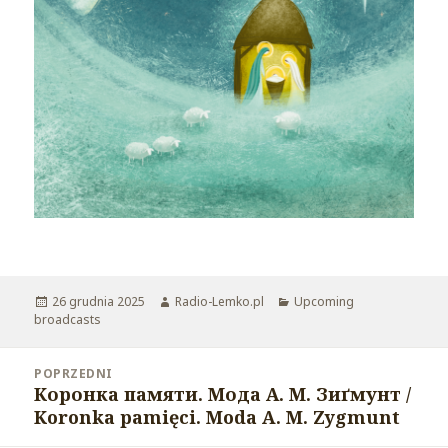
Opublikowano
26 grudnia 2025
Autor
Radio-Lemko.pl
Kategorie
Upcoming
broadcasts
Nawigacja
POPRZEDNI
wpisu
Коронка памяти. Мода А. М. Зиґмунт /
Poprzedni
Koronka pamięci. Moda A. M. Zygmunt
wpis: