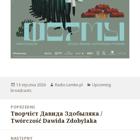
Opublikowano
13 stycznia 2026
Autor
Radio-Lemko.pl
Kategorie
Upcoming
broadcasts
Nawigacja
POPRZEDNI
wpisu
Творчіст Давида Здобыляка /
Poprzedni
Twórczość Dawida Zdobylaka
wpis:
NASTĘPNY