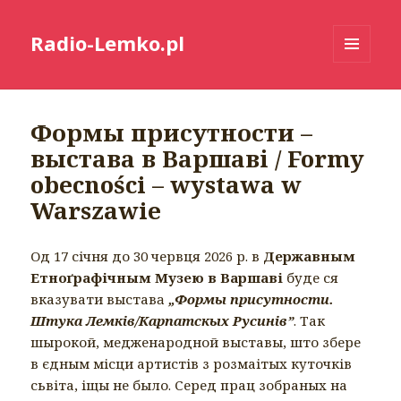
Radio-Lemko.pl
MENU
I
WIDGETY
Формы присутности –
выстава в Варшаві / Formy
obecności – wystawa w
Warszawie
Од 17 січня до 30 червця 2026 р. в
Державным
Етноґрафічным Музею в Варшаві
буде ся
вказувати выставa
„Формы присутности.
Штука Лемків/Карпатскых Русинів”
. Так
шырокой, медженародной выставы, што збере
в єдным місци артистів з розмаітых куточків
сьвіта, іщы не было. Серед прац зобраных на