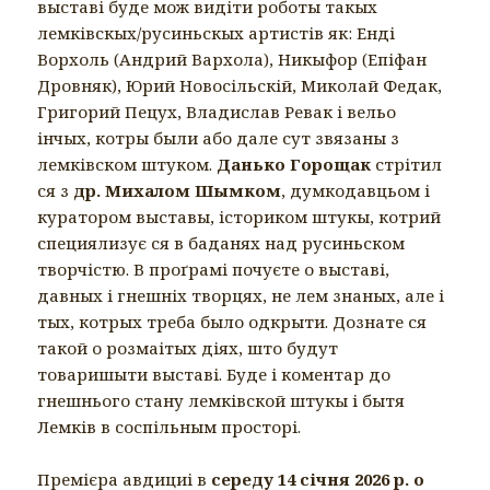
выставі буде мож видіти роботы такых
лемківскых/русиньскых артистів як: Енді
Ворхоль (Андрий Вархола), Никыфор (Епіфан
Дровняк), Юрий Новосільскій, Миколай Федак,
Григорий Пецух, Владислав Ревак і вельо
інчых, котры были або дале сут звязаны з
лемківском штуком.
Данько Горощак
стрітил
ся з
др. Михалом Шымком
, думкодавцьом і
куратором выставы, істориком штукы, котрий
специялизує ся в баданях над русиньском
творчістю. В проґрамі почуєте о выставі,
давных і гнешніх творцях, не лем знаных, але і
тых, котрых треба было одкрыти. Дознате ся
такой о розмаітых діях, што будут
товаришыти выставі. Буде і коментар до
гнешнього стану лемківской штукы і бытя
Лемків в соспільным просторі.
Премієра авдициі в
середу 14 січня 2026 р. о