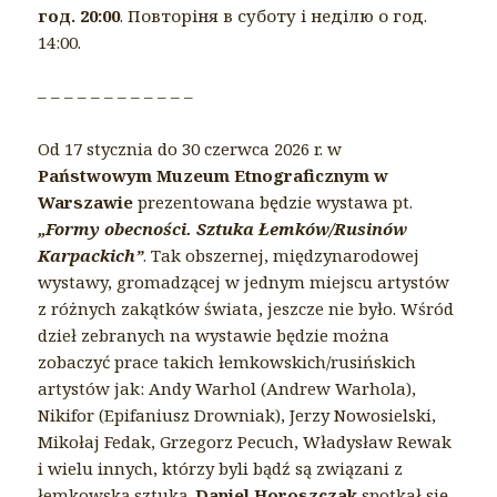
год. 20:00
. Повторіня в суботу і неділю о год.
14:00.
– – – – – – – – – – – –
Od 17 stycznia do 30 czerwca 2026 r. w
Państwowym Muzeum Etnograficznym w
Warszawie
prezentowana będzie wystawa pt.
„Formy obecności. Sztuka Łemków/Rusinów
Karpackich”
. Tak obszernej, międzynarodowej
wystawy, gromadzącej w jednym miejscu artystów
z różnych zakątków świata, jeszcze nie było. Wśród
dzieł zebranych na wystawie będzie można
zobaczyć prace takich łemkowskich/rusińskich
artystów jak: Andy Warhol (Andrew Warhola),
Nikifor (Epifaniusz Drowniak), Jerzy Nowosielski,
Mikołaj Fedak, Grzegorz Pecuch, Władysław Rewak
i wielu innych, którzy byli bądź są związani z
łemkowską sztuką.
Daniel Horoszczak
spotkał się