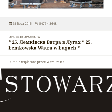
Opublikowano
31 lipca 2015
Pełny
5472 × 3648
rozmiar
Nawigacja
OPUBLIKOWANO W
wpisu
* 25. Лемківска Ватра в Лугах * 25.
Łemkowska Watra w Ługach *
Dumnie wspierane przez WordPressa