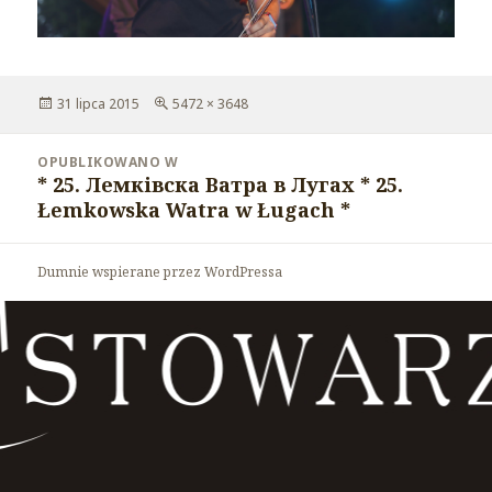
Opublikowano
31 lipca 2015
Pełny
5472 × 3648
rozmiar
Nawigacja
OPUBLIKOWANO W
wpisu
* 25. Лемківска Ватра в Лугах * 25.
Łemkowska Watra w Ługach *
Dumnie wspierane przez WordPressa