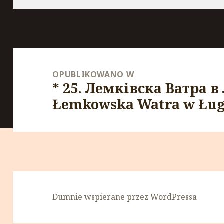
Nawigacja
wpisu
OPUBLIKOWANO W
* 25. Лемківска Ватра в 
Łemkowska Watra w Ług
Dumnie wspierane przez WordPressa