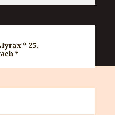
Лугах * 25.
ach *