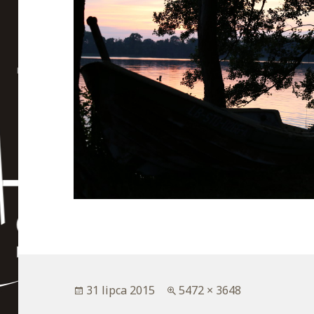
Opublikowano
31 lipca 2015
Pełny
5472 × 3648
rozmiar