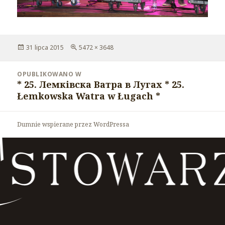
Opublikowano
31 lipca 2015
Pełny
5472 × 3648
rozmiar
Nawigacja
OPUBLIKOWANO W
wpisu
* 25. Лемківска Ватра в Лугах * 25.
Łemkowska Watra w Ługach *
Dumnie wspierane przez WordPressa