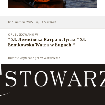
Opublikowano
1 sierpnia 2015
Pełny
5472 × 3648
rozmiar
Nawigacja
OPUBLIKOWANO W
wpisu
* 25. Лемківска Ватра в Лугах * 25.
Łemkowska Watra w Ługach *
Dumnie wspierane przez WordPressa