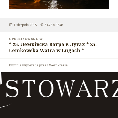
Opublikowano
1 sierpnia 2015
Pełny
5472 × 3648
rozmiar
Nawigacja
OPUBLIKOWANO W
wpisu
* 25. Лемківска Ватра в Лугах * 25.
Łemkowska Watra w Ługach *
Dumnie wspierane przez WordPressa