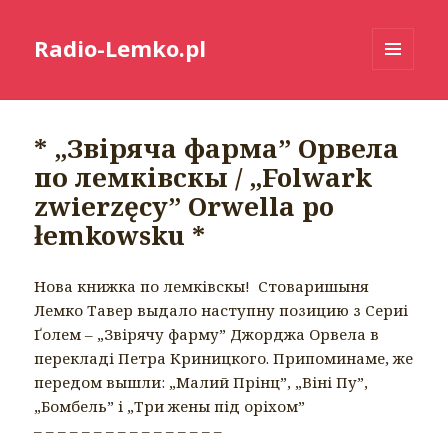
Radio-Lemko.pl
MENU
I
WIDGETY
* „Звіряча фарма” Орвела
по лемківскы / „Folwark
zwierzęcy” Orwella po
łemkowsku *
Нова книжка по лемківскы!
Стоваришыня
Лемко Тавер выдало наступну позицию з Сериі
Ґолем – „Звірячу фарму” Джорджа Орвела в
перекладі Петра Криницкого. Припоминаме, же
передом вышли: „Малий Прінц”, „Віні Пу”,
„Бомбель” і „Три жены під оріхом”
– – – – – – – – – – – – – – – –