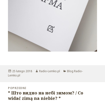
Opublikowano
25 lutego 2018
Autor
Radio-Lemko.pl
Kategorie
Blog Radio-
Lemko.pl
Nawigacja
POPRZEDNI
wpisu
* Што видно на небі зимом? / Co
Poprzedni
widać zimą na niebie? *
wpis: