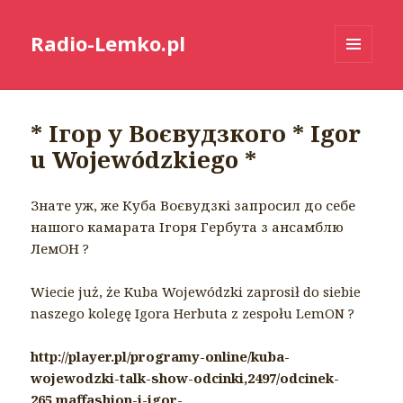
Radio-Lemko.pl
MENU
I
WIDGETY
* Ігор у Воєвудзкого * Igor
u Wojewódzkiego *
Знате уж, же Куба Воєвудзкі запросил до себе
нашого камарата Ігоря Гербута з ансамблю
ЛемОН ?
Wiecie już, że Kuba Wojewódzki zaprosił do siebie
naszego kolegę Igora Herbuta z zespołu LemON ?
http://player.pl/programy-online/kuba-
wojewodzki-talk-show-odcinki,2497/odcinek-
265,maffashion-i-igor-