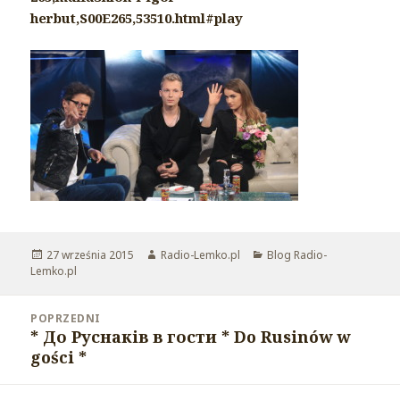
herbut,S00E265,53510.html#play
Opublikowano
27 września 2015
Autor
Radio-Lemko.pl
Kategorie
Blog Radio-
Lemko.pl
Nawigacja
POPRZEDNI
wpisu
* До Руснаків в гости * Do Rusinów w
Poprzedni
gości *
wpis: