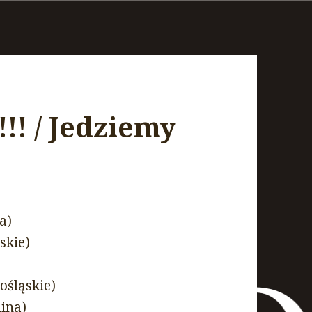
!! / Jedziemy
a)
skie)
ośląskie)
aina)