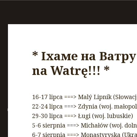
* Іхаме на Ватру!
na Watrę!!! *
16-17 lipca ===> Malý Lipník (Słowacj
22-24 lipca ===> Zdynia (woj. małopol
29-30 lipca ===> Ługi (woj. lubuskie)
5-6 sierpnia ===> Michałów (woj. doln
6-7 sierpnia ===> Monastyryska (Ukr