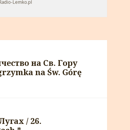
orie
Radio-Lemko.pl
чество на Св. Гору
grzymka na Św. Górę
Лугах / 26.