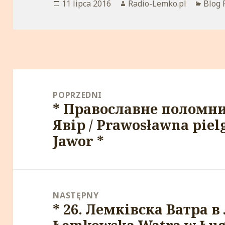
Opublikowano
11 lipca 2016
Autor
Radio-Lemko.pl
Kateg
Blog 
Nawigacja
wpisu
POPRZEDNI
* Православне поломни
Poprzedni
Явір / Prawosławna piel
wpis:
Jawor *
NASTĘPNY
* 26. Лемківска Ватра в 
Następny
wpis: