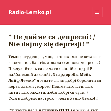
Radio-Lemko.pl
MENU
I
WIDGETY
* Не дайме ся депресиі! /
Nie dajmy się depresji! *
Темно, студено, сумно, штораз тяжше вставати
з постели… Вас тіж допала сезонова депресия?
Послухайте як ся не дати осінній хандрі! В
найближшій авдицйі
„З гардеробы Мейк
Ляйф Лемко”
дознате ся, як добрі боронити ся
перед злым гумором! Повіме што істи, што
пити і што нюхати, жебы добрі ся чути ;)
Осін в добрым настрою – лем в Радіо Лемко! :)
Слухайте нас в
пятницю (11.11.) о 20:00
, а тых,