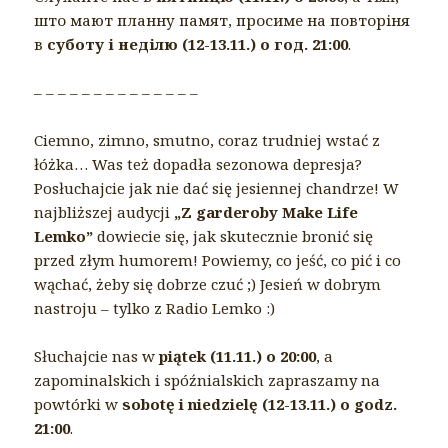
што мают планну памят, просиме на повторіня
в
суботу і неділю (12-13.11.) о год. 21:00
.
– – – – – – – – – – – – – –
Ciemno, zimno, smutno, coraz trudniej wstać z
łóżka… Was też dopadła sezonowa depresja?
Posłuchajcie jak nie dać się jesiennej chandrze! W
najbliższej audycji
„Z garderoby Make Life
Lemko”
dowiecie się, jak skutecznie bronić się
przed złym humorem! Powiemy, co jeść, co pić i co
wąchać, żeby się dobrze czuć ;) Jesień w dobrym
nastroju – tylko z Radio Lemko :)
Słuchajcie nas w
piątek (11.11.) o 20:00
, a
zapominalskich i spóźnialskich zapraszamy na
powtórki w
sobotę i niedzielę (12-13.11.) o godz.
21:00
.