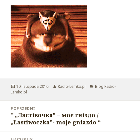
Opublikowano
10 listopada 2016
Autor
Radio-Lemko.pl
Kategorie
Blog Radio-
Lemko.pl
Nawigacja
POPRZEDNI
wpisu
* „Ластівочка” – моє гніздо /
Poprzedni
„Łastiwoczka”- moje gniazdo *
wpis:
NASTĘPNY