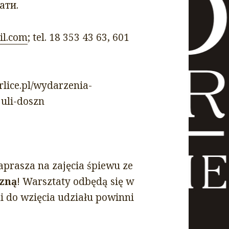
ати.
il.com
; tel. 18 353 43 63, 601
lice.pl/wydarzenia-
juli-doszn
aprasza na zajęcia śpiewu ze
szną
! Warsztaty odbędą się w
ni do wzięcia udziału powinni