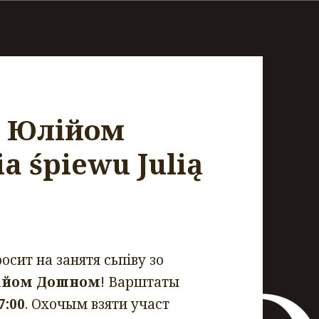
 з Юлійом
a śpiewu Julią
осит на занятя сьпіву зо
ійом Дошном
! Варштаты
7:00
. Охочым взяти участ