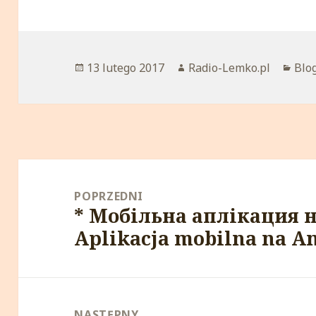
Opublikowano
13 lutego 2017
Autor
Radio-Lemko.pl
Kat
Blo
Nawigacja
wpisu
POPRZEDNI
* Мобільна аплікация н
Poprzedni
Aplikacja mobilna na A
wpis:
NASTĘPNY