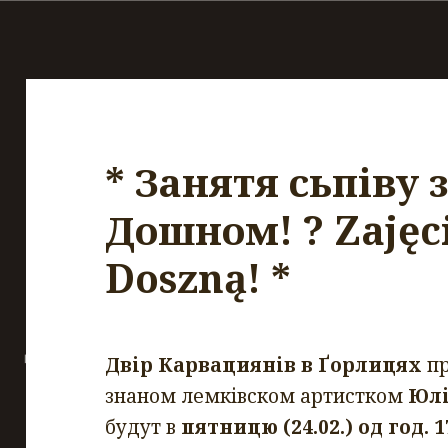
* Занятя сьпіву
Дошном! ? Zajęci
Doszną! *
Двір Карвациянів в Ґорлицях
пр
знаном лемківском артистком
Юл
будут в
пятницю (24.02.) од год. 1