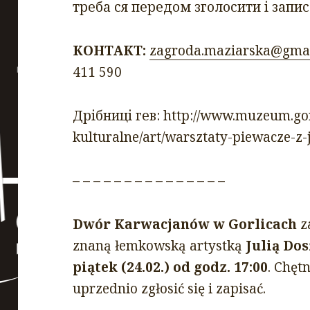
треба ся передом зголосити і запис
КОНТАКТ:
zagroda.maziarska@gma
411 590
Дрібниці гев: http://www.muzeum.gor
kulturalne/art/warsztaty-piewacze-z-
– – – – – – – – – – – – – – –
Dwór Karwacjanów w Gorlicach
z
znaną łemkowską artystką
Julią Do
piątek (24.02.) od godz. 17:00
. Chęt
uprzednio zgłosić się i zapisać.