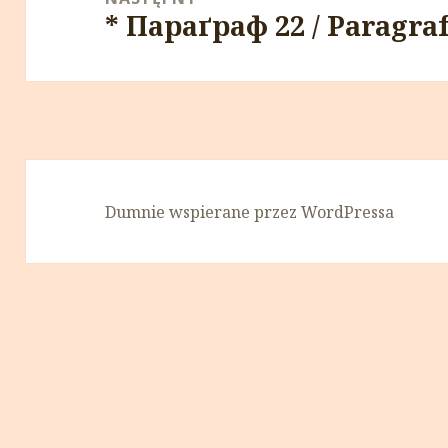
* Параґраф 22 / Paragraf
Następny
wpis:
Dumnie wspierane przez WordPressa