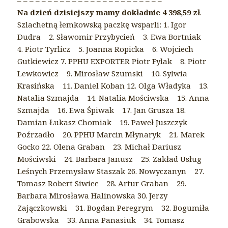
– – – – – – – – – – – – – – – – – – – – – – – –
Na dzień dzisiejszy mamy dokładnie 4 398,59 zł
.
Szlachetną łemkowską paczkę wsparli: 1. Igor
Dudra 2. Sławomir Przybycień 3. Ewa Bortniak
4. Piotr Tyrlicz 5. Joanna Ropicka 6. Wojciech
Gutkiewicz 7. PPHU EXPORTER Pіotr Fylak 8. Piotr
Lewkowicz 9. Mirosław Szumski 10. Sylwia
Krasińska 11. Daniel Koban 12. Olga Władyka 13.
Natalia Szmajda 14. Natalia Mościwska 15. Anna
Szmajda 16. Ewa Śpiwak 17. Jan Grusza 18.
Damian Łukasz Chomiak 19. Paweł Juszczyk
Poźrzadło 20. PPHU Marcin Młynaryk 21. Marek
Gocko 22. Olena Graban 23. Michał Dariusz
Mościwski 24. Barbara Janusz 25. Zakład Usług
Leśnych Przemysław Staszak 26. Nowyczanyn 27.
Tomasz Robert Siwiec 28. Artur Graban 29.
Barbara Mirosława Halinowska 30. Jerzy
Zajączkowski 31. Bogdan Peregrym 32. Bogumiła
Grabowska 33. Anna Panasiuk 34. Tomasz