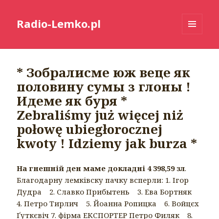
Radio-Lemko.pl
MENU
I
WIDGETY
* Зобралисме юж веце як
половину сумы з глоны !
Идеме як буря *
Zebraliśmy już więcej niż
połowę ubiegłorocznej
kwoty ! Idziemy jak burza *
На гнешній ден маме докладні 4 398,59 зл
.
Благодарну лемківску пачку всперли: 1. Ігор
Дудра 2. Славко Прибытень 3. Ева Бортняк
4. Петро Тирлич 5. Йоанна Ропицка 6. Войцєх
Ґуткєвіч 7. фірма ЕКСПОРТЕР Петро Филяк 8.