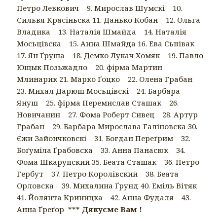
Петро Левкович 9. Мирослав Шумскі 10.
Сильвя Красіньска 11. Данько Кобан 12. Ольга
Владика 13. Наталія Шмайда 14. Наталія
Мосьцівска 15. Анна Шмайда 16. Ева Сьпівак
17. Ян Ґруша 18. Демко Лукач Хомяк 19. Павло
Ющык Позьжадло 20. фірма Mартин
Млинарик 21. Марко Ґоцко 22. Олена Грабан
23. Михал Дарюш Мосьцівскі 24. Барбара
Януш 25. фірма Перемислав Сташак 26.
Новичанин 27. Фома Роберт Сивец 28. Артур
Грабан 29. Барбара Мирослава Галіновска 30.
Єжи Зайончковскі 31. Богдан Переґрим 32.
Боґуміла Ґрабовска 33. Анна Панасюк 34.
Фома Шкарупский 35. Беата Сташак 36. Петро
Гербут 37. Петро Королівский 38. Беата
Орловска 39. Михалина Ґрунд 40. Еміль Вітяк
41. Йолянта Криницка 42. Анна Фудаля 43.
Анна Ґреґор ***
Дякуєме Вам !