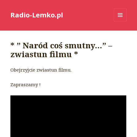
Radio-Lemko.pl
MENU
I
WIDGETY
* ” Naród coś smutny…” –
zwiastun filmu *
Obejrzyjcie zwiastun filmu.
Zapraszamy !