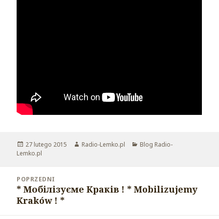
Opublikowano
27 lutego 2015
Autor
Radio-Lemko.pl
Kategorie
Blog Radio-
Lemko.pl
Nawigacja
POPRZEDNI
wpisu
* Мобілізуєме Краків ! * Mobilizujemy
Poprzedni
Kraków ! *
wpis: