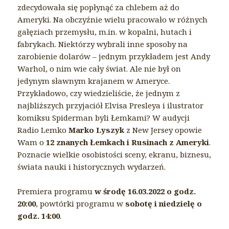
zdecydowała się popłynąć za chlebem aż do
Ameryki. Na obczyźnie wielu pracowało w różnych
gałęziach przemysłu, m.in. w kopalni, hutach i
fabrykach. Niektórzy wybrali inne sposoby na
zarobienie dolarów – jednym przykładem jest Andy
Warhol, o nim wie cały świat. Ale nie był on
jedynym sławnym krajanem w Ameryce.
Przykładowo, czy wiedzieliście, że jednym z
najbliższych przyjaciół Elvisa Presleya i ilustrator
komiksu Spiderman byli Łemkami? W audycji
Radio Lemko
Marko Lyszyk
z New Jersey opowie
Wam o
12 znanych Łemkach i Rusinach z Ameryki
.
Poznacie wielkie osobistości sceny, ekranu, biznesu,
świata nauki i historycznych wydarzeń.
Premiera programu
w środę 16.03.2022 o godz.
20:00
, powtórki programu w
sobotę i niedzielę o
godz. 14:00
.