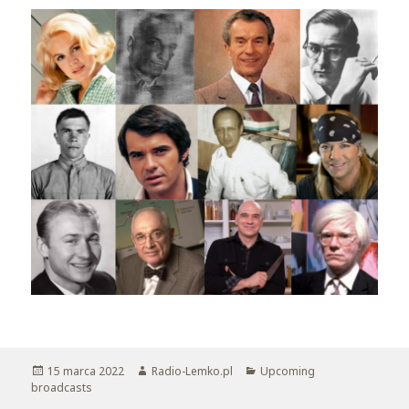
Opublikowano
15 marca 2022
Autor
Radio-Lemko.pl
Kategorie
Upcoming
broadcasts