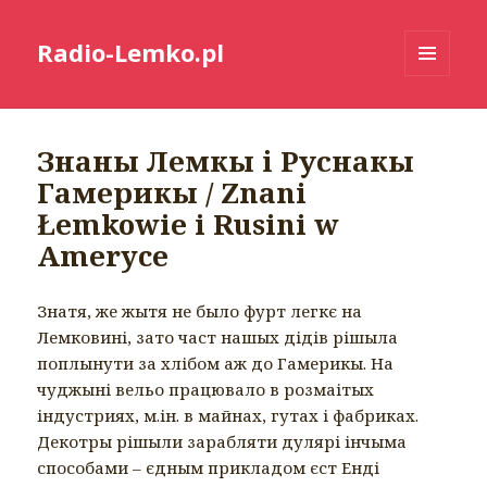
Radio-Lemko.pl
MENU
I
WIDGETY
Знаны Лемкы і Руснакы
Гамерикы / Znani
Łemkowie i Rusini w
Ameryce
Знатя, же жытя не было фурт легкє на
Лемковині, зато част нашых дідів рішыла
поплынути за хлібом аж до Гамерикы. На
чуджыні вельо працювало в розмаітых
індустриях, м.ін. в майнах, гутах і фабриках.
Декотры рішыли зарабляти дулярі інчыма
способами – єдным прикладом єст Енді