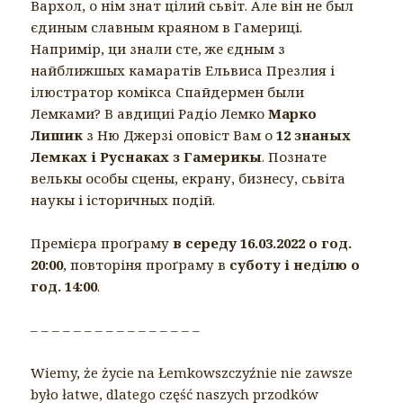
Вархол, о нім знат цілий сьвіт. Але він не был
єдиным славным краяном в Гамериці.
Напримір, ци знали сте, же єдным з
найближшых камаратів Ельвиса Презлия і
ілюстратор комікса Спайдермен были
Лемками? В авдициі Радіо Лемко
Марко
Лишик
з Ню Джерзі оповіст Вам о
12 знаных
Лемках і Руснаках з Гамерикы
. Познате
велькы особы сцены, екрану, бизнесу, сьвіта
наукы і історичных подій.
Премієра проґраму
в середу 16.03.2022 о год.
20:00
, повторіня проґраму в
суботу і неділю о
год. 14:00
.
– – – – – – – – – – – – – – – –
Wiemy, że życie na Łemkowszczyźnie nie zawsze
było łatwe, dlatego część naszych przodków