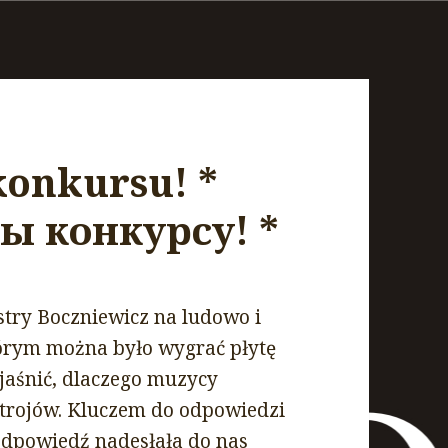
konkursu! *
ы конкурсу! *
stry Boczniewicz na ludowo i
tórym można było wygrać płytę
jaśnić, dlaczego muzycy
strojów. Kluczem do odpowiedzi
 odpowiedź nadesłała do nas