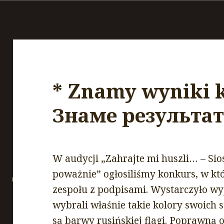
* Znamy wyniki 
Знаме результат
W audycji „Zahrajte mi huszli… – Sio
poważnie” ogłosiliśmy konkurs, w k
zespołu z podpisami. Wystarczyło wy
wybrali właśnie takie kolory swoich 
są barwy rusińskiej flagi. Poprawną