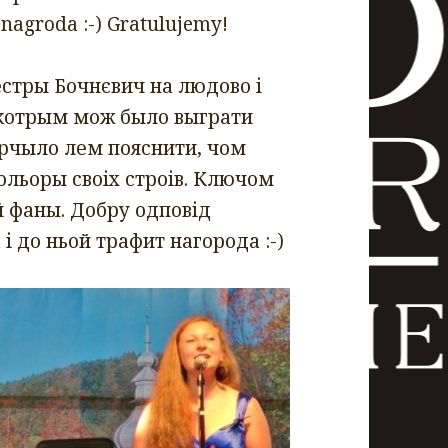
 nagroda :-) Gratulujemy!
естры Бочнєвич на людово і
 котрым мож было выграти
арчыло лем пояснити, чом
ольоры своіх строів. Ключом
й фаны. Добру одповід
і до ньой трафит нагорода :-)