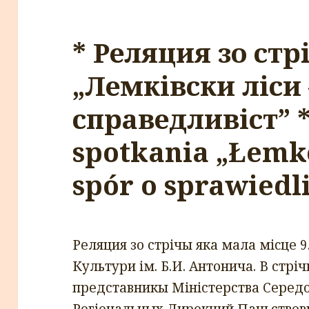
* Реляция зо стр
„Лемківски ліси 
справедливіст” *
spotkania „Łemko
spór o sprawiedl
Реляция зо стрiчы яка мала мicце 9
Культури iм. Б.И. Антонича. В стрi
представникы Мiнiстерства Середо
Регiональных Дирекций Паньствовы