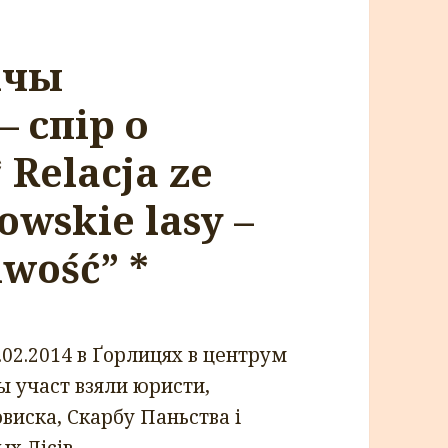
iчы
– спір о
 Relacja ze
wskie lasy –
iwość” *
.02.2014 в Ґорлицях в центрум
чы участ взяли юристи,
виска, Скарбу Паньства i
х Лiсiв.