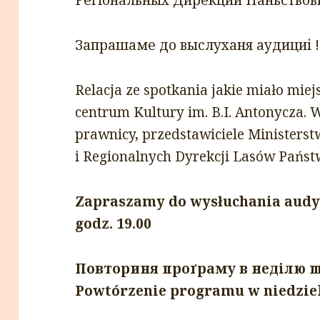
Запрашаме до выслуxаня аудициі !
Relacja ze spotkania jakie miało miej
centrum Kultury im. B.I. Antonycza. 
prawnicy, przedstawiciele Ministers
i Regionalnych Dyrekcji Lasów Pańs
Zapraszamy do wysłuchania audycji
godz. 19.00
Повториня проґраму в недiлю щ
Powtórzenie programu w niedzielę