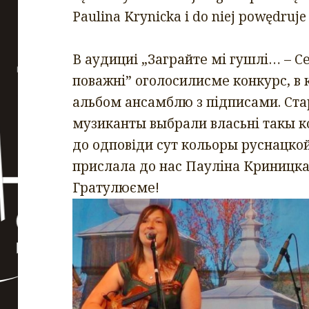
Paulina Krynicka i do niej powędruje
В аудициi „Заграйте мі гушлі… – С
поважні” оголосилисме конкурс, в
альбом ансамблю з підписами. Ст
музиканты выбрали власьні такы к
до одповiди сут кольоры руснацко
прислала до нас Пауліна Криницка 
Гратулюєме!