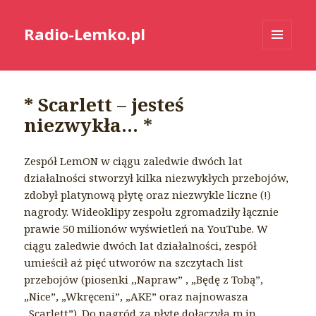
Radio-Lemko.pl
MENU
I
WIDGETY
* Scarlett – jesteś
niezwykła… *
Zespół LemON w ciągu zaledwie dwóch lat
działalności stworzył kilka niezwykłych przebojów,
zdobył platynową płytę oraz niezwykle liczne (!)
nagrody. Wideoklipy zespołu zgromadziły łącznie
prawie 50 milion
ów wyświetleń na YouTube. W
ciągu zaledwie dwóch lat działalności, zespół
umieścił aż pięć utworów na szczytach list
przebojów (piosenki ,,Napraw” , „Będę z Tobą”,
„Nice”, „Wkręceni”, „AKE” oraz najnowasza
„Scarlett”). Do nagród za płytę dołączyła m.in.