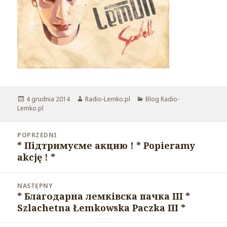
Opublikowano
4 grudnia 2014
Autor
Radio-Lemko.pl
Kategorie
Blog Radio-
Lemko.pl
Nawigacja
POPRZEDNI
wpisu
* Підтримуєме акцию ! * Popieramy
Poprzedni
akcję ! *
wpis:
NASTĘPNY
* Благодарнa лемкiвскa пачкa III *
Następny
Szlachetna Łemkowska Paczka III *
wpis: