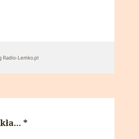
egorie
g Radio-Lemko.pl
ykła… *