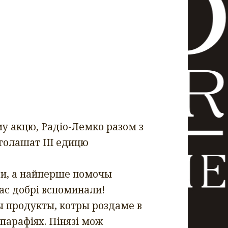
у акцю, Радio-Лемко разом з
голашат III едицю
ди, а найперше помочы
ас добрi вспоминали!
ы продукты, котры роздаме в
парафiях. Пiнязi мож