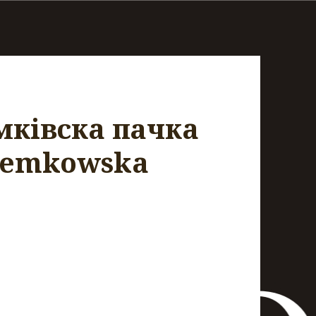
мкiвскa пачкa
 Łemkowska