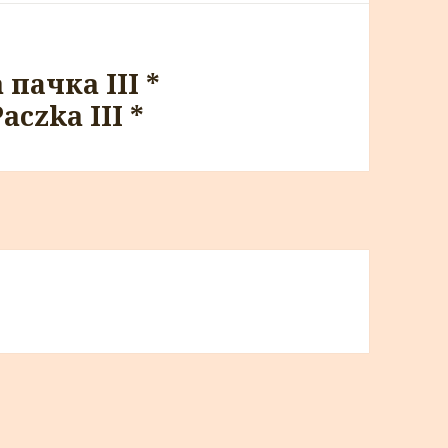
пачкa III *
czka III *