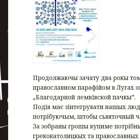
Продолжаючы зачату два рокы том
православном парaфiйом в Лугах о
„Благодарной лемкiвской пачкы”.
Подiя має зiнтегрувати нашых лю
потрiбуючым, штобы сьвяточный ч
За зобраны грошы купиме потрiбн
грекокатолицкых та православных 