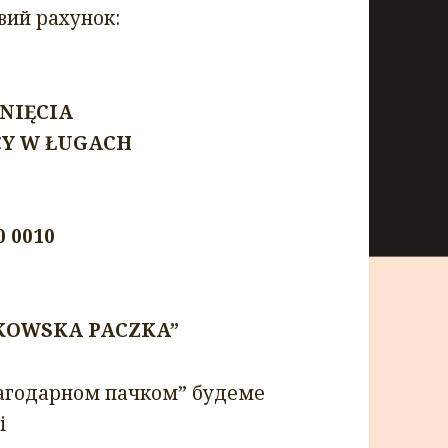
вий рахунок:
NIĘCIA
CY W ŁUGACH
0 0010
MKOWSKA PACZKA”
лагодарном пачком” будеме
i