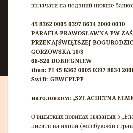
вплачати на поданий нижше банко
45 8362 0005 0397 8634 2000 0010
PARAFIA PRAWOSŁAWNA PW ZAŚ
PRZENAJŚWIĘTSZEJ BOGURODZI
GORZOWSKA 10/3
66-520 DOBIEGNIEW
iban: PL45 8362 0005 0397 8634 200
Swift: GBWCPLPP
наголовком: „SZLACHETNA ŁE
О вшыткых новинах звязаных з „Б
писати на нашiй фейсбуковiй стран