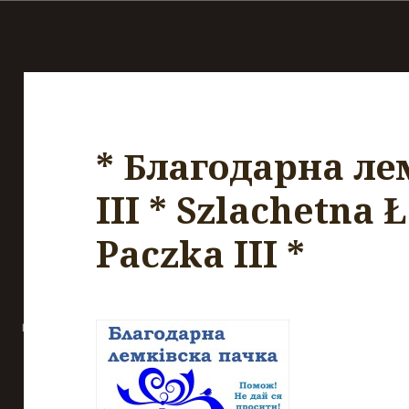
* Благодарнa ле
III * Szlachetna
Paczka III *