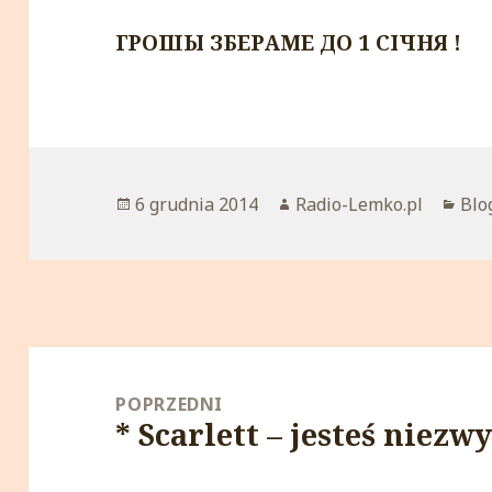
ГРОШЫ ЗБЕРАМЕ ДО 1 СІЧНЯ !
Opublikowano
6 grudnia 2014
Autor
Radio-Lemko.pl
Kat
Blo
Nawigacja
wpisu
POPRZEDNI
* Scarlett – jesteś niezw
Poprzedni
wpis: