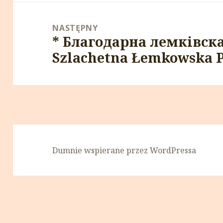
NASTĘPNY
* Благодарнa лемкiвскa 
Następny
Szlachetna Łemkowska Pa
wpis:
Dumnie wspierane przez WordPressa