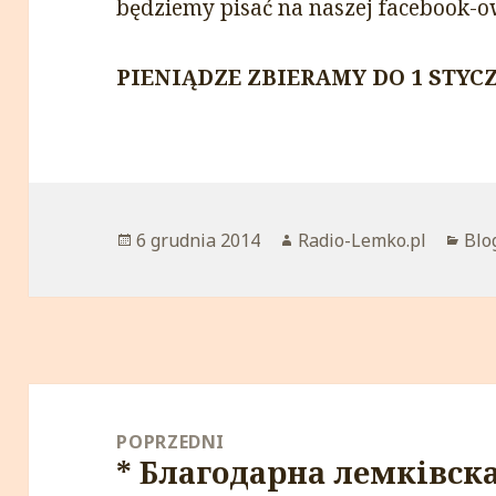
będziemy pisać na naszej facebook-ow
PIENIĄDZE ZBIERAMY DO 1 STYCZ
Opublikowano
6 grudnia 2014
Autor
Radio-Lemko.pl
Kat
Blo
Nawigacja
wpisu
POPRZEDNI
* Благодарнa лемкiвскa 
Poprzedni