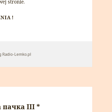
ej stronie.
NIA !
egorie
g Radio-Lemko.pl
пачкa III *