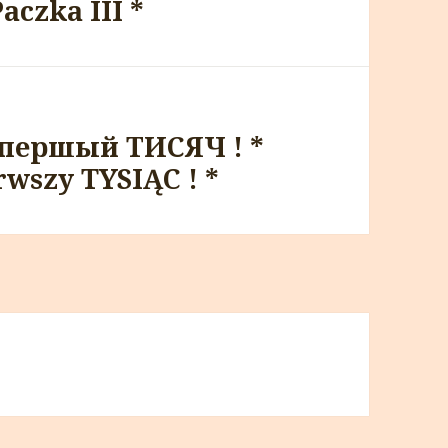
czka III *
першый ТИСЯЧ ! *
rwszy TYSIĄC ! *