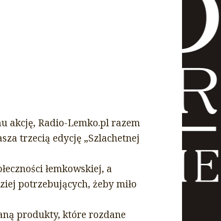
mu akcję, Radio-Lemko.pl razem
za trzecią edycję „Szlachetnej
łeczności łemkowskiej, a
iej potrzebujących, żeby miło
aną produkty, które rozdane