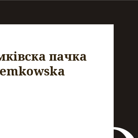
мкiвскa пачкa
 Łemkowska