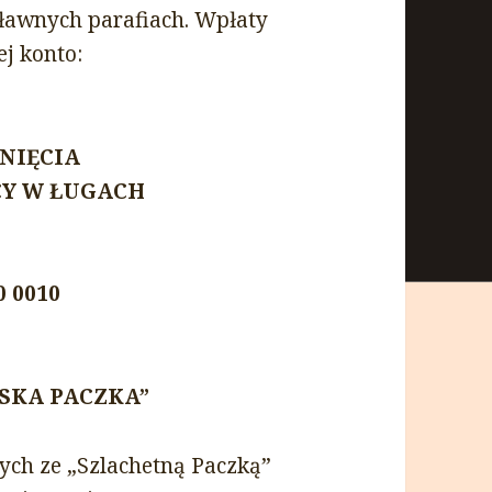
sławnych parafiach. Wpłaty
j konto:
NIĘCIA
CY W ŁUGACH
0 0010
WSKA PACZKA”
ych ze „Szlachetną Paczką”