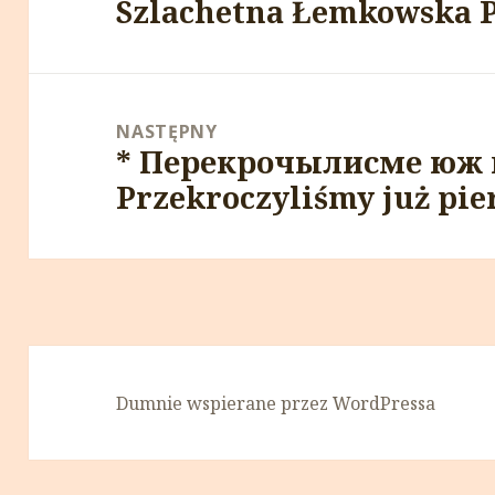
Szlachetna Łemkowska Pa
wpis:
NASTĘPNY
* Перекрочылисме юж 
Następny
Przekroczyliśmy już pie
wpis:
Dumnie wspierane przez WordPressa