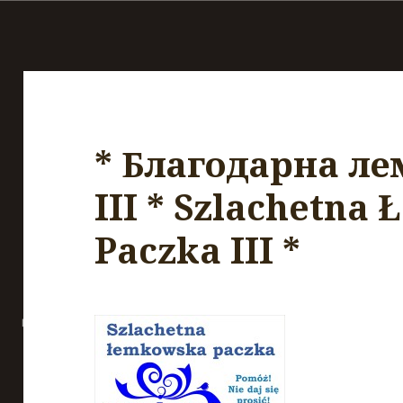
* Благодарнa ле
III * Szlachetna
Paczka III *