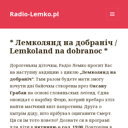
Radio-Lemko.pl
MENU
I
WIDGETY
* Лемколянд на добраніч /
Lemkoland na dobranoc *
Дорогенькы діточкы, Радіо Лемко просит Вас
на наступну авдицию з циклю
„Лемколянд на
добраніч”
. Тым разом будете мати змогу
почути дві байочкы створены през
Оксану
Грабан
на основі словяньскых леґенд. Єдна
оповідат о парібку Фецю, котрий пребарз хтіл
найти маґічний квіт папротины. Друга о
хытрім діду, што прібувал оциґанити Смерт.
Ци ся ім тото повело? Дознате ся в проґрамі
для діти в
пятницю о год. 19:00
. Повторіня в