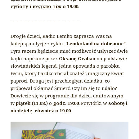
суботу і неділю тіж о 19.00
.
– – – – – – – – – – – – – – – – – – –
Drogie dzieci, Radio Lemko zaprasza Was na
kolejną audycję z cyklu
„Lemkoland na dobranoc”
.
Tym razem będziecie mieć możliwość usłyszeć dwie
bajki napisane przez
Oksanę Graban
na podstawie
słowiańskich legend. Jedna opowiada o parobku
Feciu, który bardzo chciał znaleźć magiczny kwiat
paproci. Druga jest przebiegłym dziadku, co
próbował okłamać Śmierć. Czy im się to udało?
Dowiecie się w programie dla dzieci emitowanym
w
piątek (11.08.)
o
godz. 19:00
. Powtórki w
sobotę i
niedzielę, również o 19.00
.