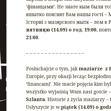
‘фінанцами’. Не знате кым были то
вшытко пояснят Вам нашы гості – 
Істориі з мазярского жытя – лем в 
пятницю (14.09) о год. 19:00
, повт
21:00
.
– – – – – – – – – – – – – – – –
Posłuchajcie o tym, jak
maziarze z 
Europie, przy okazji lecząc bezpłodno
‘financami’. Nie macie pojęcia kim byl
wszystko wyjaśnią Wam nasi goście 
Szlanta
. Historie z życia maziarzy 
Usłyszycie je w
piątek (14.09) o godz