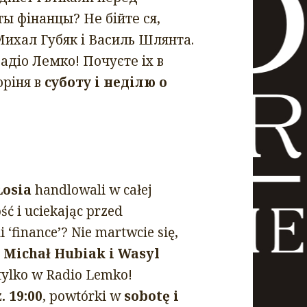
ты фінанцы? Не бійте ся,
Михал Губяк і Василь Шлянта.
Радіо Лемко! Почуєте іх в
оріня в
суботу і неділю о
Łosiа
handlowali w całej
ść i uciekając przed
i ‘finance’? Nie martwcie się,
–
Michał Hubiak i Wasyl
– tylko w Radio Lemko!
. 19:00
, powtórki w
sobotę i