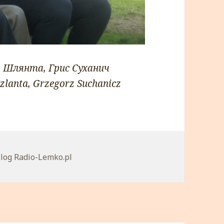
ь Шлянта, Грис Суханич
Szlanta, Grzegorz Suchanicz
ategorie
log Radio-Lemko.pl