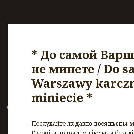
* До самой Вар
не минете / Do s
Warszawy karcz
miniecie *
Послухайте як давно
лосяньскы м
Европі, а попри тім лікували безплі