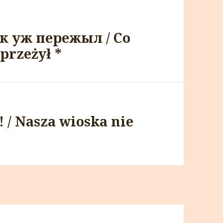
к уж пережыл / Co
 przeżył *
 / Nasza wioska nie