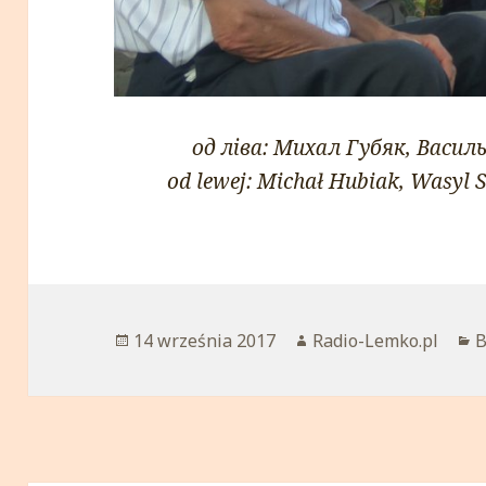
од ліва: Михал Губяк, Васил
od lewej: Michał Hubiak, Wasyl 
Opublikowano
14 września 2017
Autor
Radio-Lemko.pl
K
B