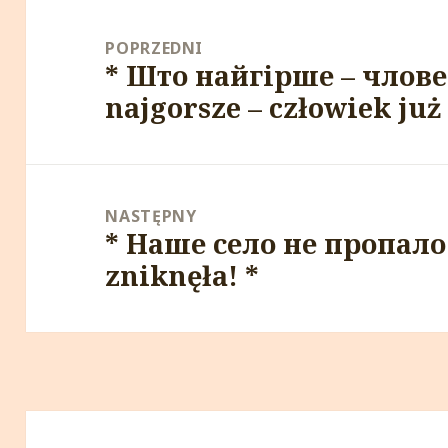
Nawigacja
wpisu
POPRZEDNI
* Што найгірше – члове
Poprzedni
najgorsze – człowiek już
wpis:
NASTĘPNY
* Наше село не пропало!
Następny
zniknęła! *
wpis: