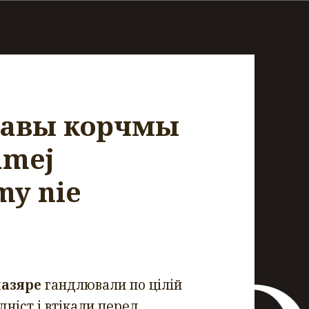
шавы корчмы
amej
my nie
азяре
гандлювали по цілій
дніст і втікали перед